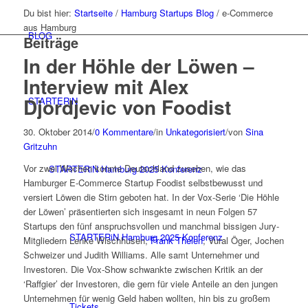
Du bist hier:
Startseite
/
Hamburg Startups Blog
/
e-Commerce
aus Hamburg
BLOG
Beiträge
In der Höhle der Löwen –
Interview mit Alex
Djordjevic von Foodist
STARTERiN
30. Oktober 2014
/
0 Kommentare
/
in
Unkategorisiert
/
von
Sina
Gritzuhn
Vor zwei Wochen konnte Deutschland zusehen, wie das
STARTERiN Hamburg 2025 Konferenz
Hamburger E-Commerce Startup Foodist selbstbewusst und
versiert Löwen die Stirn geboten hat. In der Vox-Serie ‘Die Höhle
der Löwen’ präsentierten sich insgesamt in neun Folgen 57
Startups den fünf anspruchsvollen und manchmal bissigen Jury-
STARTERiN Hamburg 2025 Konferenz
Mitgliedern Lenke Wischhusen,
Frank Thelen
, Vural Öger, Jochen
Schweizer und Judith Williams. Alle samt Unternehmer und
Investoren. Die Vox-Show schwankte zwischen Kritik an der
‘Raffgier’ der Investoren, die gern für viele Anteile an den jungen
Unternehmen für wenig Geld haben wollten, hin bis zu großem
Tickets