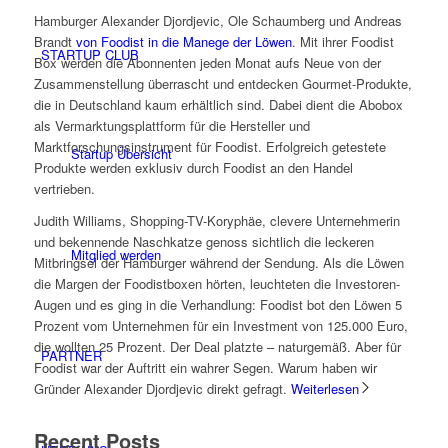
Hamburger Alexander Djordjevic, Ole Schaumberg und Andreas
Brandt
von Foodist in die Manege der Löwen
. Mit ihrer Foodist
STARTUP CLUB
Box werden die Abonnenten jeden Monat aufs Neue von der
Zusammenstellung überrascht und entdecken Gourmet-Produkte,
die in Deutschland kaum erhältlich sind. Dabei dient die Abobox
als Vermarktungsplattform für die Hersteller und
Marktforschungsinstrument für Foodist. Erfolgreich getestete
Startup Übersicht
Produkte werden exklusiv durch Foodist an den Handel
vertrieben.
Judith Williams, Shopping-TV-Koryphäe, clevere Unternehmerin
und bekennende Naschkatze genoss sichtlich die leckeren
Mitglied werden
Mitbringsel der Hamburger während der Sendung. Als die Löwen
die Margen der Foodistboxen hörten, leuchteten die Investoren-
Augen und es ging in die Verhandlung: Foodist bot den Löwen 5
Prozent vom Unternehmen für ein Investment von 125.000 Euro,
die wollten 25 Prozent. Der Deal platzte – naturgemäß. Aber für
PARTNER
Foodist war der Auftritt ein wahrer Segen. Warum haben wir
Gründer Alexander Djordjevic direkt gefragt.
Weiterlesen
Recent Posts