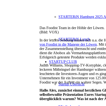
STARTERiN Hamburg 2025 A
Das Foodist Team in der Höhle der Löwen.
(Bild: VOX)
STARTERiN Lunch
In der letzten Sendung trauten sich u.a. d
von Foodist in die Manege der Löwen
. Mit
der Zusammenstellung überrascht und entdec
dient die Abobox als Vermarktungsplattform 
Erfolgreich getestete Produkte werden exklu
STARTUP CLUB
Judith Williams, Shopping-TV-Koryphäe, cl
leckeren Mitbringsel der Hamburger währen
leuchteten die Investoren-Augen und es gin
Unternehmen für ein Investment von 125.000
Foodist war der Auftritt ein wahrer Segen. 
Startup Übersicht
Hallo Alex, zunächst einmal herzlichen 
selbstbewußte Präsentation Eures Startu
überglücklich warum? Was ist nach der A