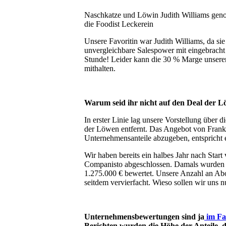
Naschkatze und Löwin Judith Williams gen
die Foodist Leckerein
Unsere Favoritin war Judith Williams, da si
unvergleichbare Salespower mit eingebracht h
Stunde! Leider kann die 30 % Marge unserer
mithalten.
Warum seid ihr nicht auf den Deal der 
In erster Linie lag unsere Vorstellung übe
der Löwen entfernt. Das Angebot von Frank
Unternehmensanteile abzugeben, entspricht
Wir haben bereits ein halbes Jahr nach Star
Companisto abgeschlossen. Damals wurden 
1.275.000 € bewertet. Unsere Anzahl an Ab
seitdem vervierfacht. Wieso sollen wir uns n
Unternehmensbewertungen sind ja
im Fal
Berichten wurden die Höhe der Anteile, d