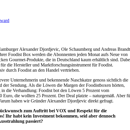
ward
ie Hamburger Alexander Djordjevic, Ole Schaumberg und Andreas Brandt
 ihrer Foodist Box werden die Abonnenten jeden Monat aufs Neue von
ken Gourmet-Produkte, die in Deutschland kaum erhältlich sind. Dabe
für die Hersteller und Marktforschungsinstrument für Foodist.
siv durch Foodist an den Handel vertrieben.
evere Unternehmerin und bekennende Naschkatze genoss sichtlich die
d der Sendung. Als die Löwen die Margen der Foodistboxen hörten,
g in die Verhandlung: Foodist bot den Löwen 5 Prozent vom
 Euro, die wollten 25 Prozent. Der Deal platzte – naturgemäß. Aber fü
Warum haben wir Gründer Alexander Djordjevic direkt gefragt.
Glückwunsch zum Auftritt bei VOX und Respekt für die
ps! Ihr habt kein Investment bekommen, seid aber dennoch
usstrahlung passiert?