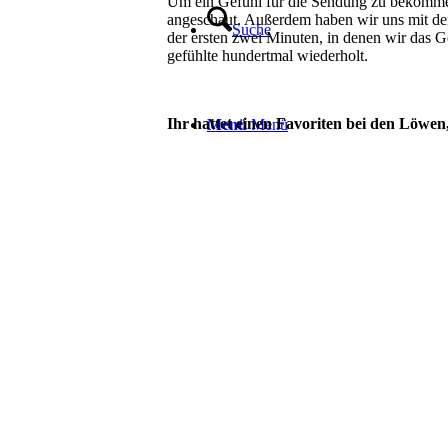
Um ein Gefühl für die Sendung zu bekomme
angeschaut. Außerdem haben wir uns mit den
Suche
der ersten zwei Minuten, in denen wir das G
gefühlte hundertmal wiederholt.
Ihr hattet einen Favoriten bei den Löw
Menü
Menü