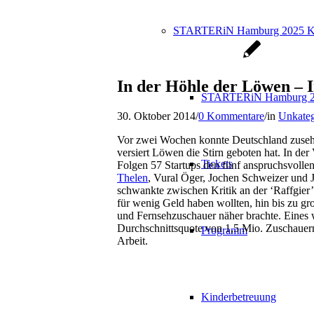
STARTERiN Hamburg 2025 K
In der Höhle der Löwen – I
STARTERiN Hamburg 2
30. Oktober 2014
/
0 Kommentare
/
in
Unkateg
Vor zwei Wochen konnte Deutschland zuseh
versiert Löwen die Stirn geboten hat. In de
Tickets
Folgen 57 Startups den fünf anspruchsvoll
Thelen
, Vural Öger, Jochen Schweizer und 
schwankte zwischen Kritik an der ‘Raffgier’
für wenig Geld haben wollten, hin bis zu 
und Fernsehzuschauer näher brachte. Eines
Durchschnittsquote von 1,5 Mio. Zuschauern 
Programm
Arbeit.
Kinderbetreuung