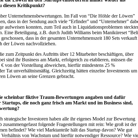
du diesen Kritikpunkt?
ig über Unternehmensbewertungen. Im Fall von “Die Höhle der Löwen”
rden, dass in der Sendung auch viele “Erfinder” und “Unternehmer” dab
ge aufweisen konnten, zum Teil auch in Liquidationsproblemen steckte
 Eine Beteiligung, z.B. durch Judith Williams beim Maniküreset “Bel
geschossen, dass in der gesamten Unternehmenszeit 180 Sets verkauft
uch der Löwen nachvollziehen.
e zum Zeitpunkt des Auftritts über 12 Mitarbeiter beschäftigen, über
i sind ihr Business am Markt, erfolgreich zu etablieren, müssen die
 von der Vorstellung abweichen, hierfür mindestens 25 %
der Tat unverhältnismäßig. Gleichzeitig hätten einzelne Investments um
deren Löwen an seine Grenzen gebracht.
ie scheinbar fiktive Traum-Bewertungen angaben und dafür
 Startups, die noch ganz frisch am Markt und im Business sind,
ewertung?
ch strategische Investoren haben alle ihr eigenes Model zur Bewertung
 zusammengefasst folgende Fragestellungen mit rein: Wie groß ist der
en befindet? Wie viel Marktanteile hält das Startup davon? Wie gut
das Verhältnis von Wachstum und hierfür notwendiger Ressource? Wie vie