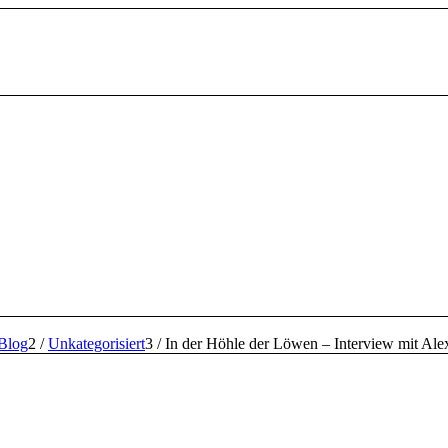
Blog
2
/
Unkategorisiert
3
/
In der Höhle der Löwen – Interview mit Alex