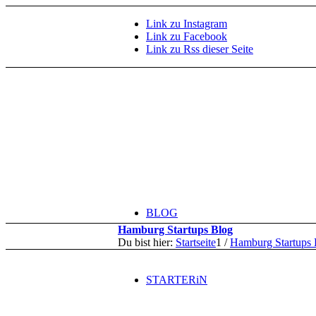
Link zu Instagram
Link zu Facebook
Link zu Rss dieser Seite
BLOG
Hamburg Startups Blog
Du bist hier:
Startseite
1
/
Hamburg Startups 
STARTERiN