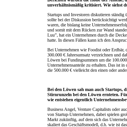
unverhältnismäßig kritisiert. Wie siehst 
Startups und Investoren diskutieren ständ
sollte bei der Diskussion berücksichtigt we
waren, die bislang keine Unternehmenserfol
und somit mit dem Rücken zur Wand standen.
Luu”, hat ein Unternehmen durch die Decke 
hatte. In diesen Fällen kann ich den Anspr
Bei Unternehmen wie Foodist oder Erdbär, di
300.000 € Jahresumsatz verzeichnen und dabe
Löwen bei Fundingsummen um die 100.000 €
Unternehmensanteile zu erhalten. Das ist in 
die 500.000 € vielleicht den einen oder an
Bei den Löwen sah man auch Startups, d
Stirnrunzeln bei den Löwen ernteten. Für
wie entstehen eigentlich Unternehmensb
Business Angel, Venture Capitalists oder au
von Startup-Unternehmen, dabei spielen grob
Markt zukünftig, auf dem sich das Unternehm
skaliert das Geschäftsmodell, d.h. wie ist 