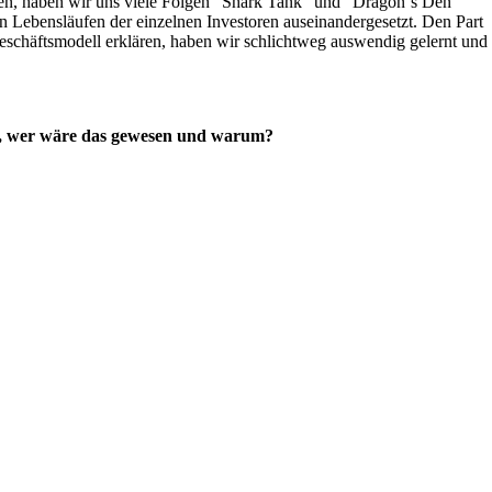
n, haben wir uns viele Folgen “Shark Tank” und “Dragon´s Den”
 Lebensläufen der einzelnen Investoren auseinandergesetzt. Den Part
eschäftsmodell erklären, haben wir schlichtweg auswendig gelernt und
en, wer wäre das gewesen und warum?