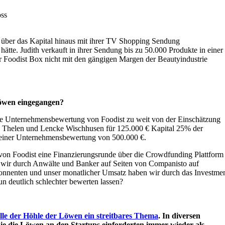
oss
e über das Kapital hinaus mit ihrer TV Shopping Sendung
ätte. Judith verkauft in ihrer Sendung bis zu 50.000 Produkte in einer
 Foodist Box nicht mit den gängigen Margen der Beautyindustrie
Löwen eingegangen?
r die Unternehmensbewertung von Foodist zu weit von der Einschätzung
 Thelen und Lencke Wischhusen für 125.000 € Kapital 25% der
 einer Unternehmensbewertung von 500.000 €.
t von Foodist eine Finanzierungsrunde über die Crowdfunding Plattform
wir durch Anwälte und Banker auf Seiten von Companisto auf
onnenten und unser monatlicher Umsatz haben wir durch das Investme
un deutlich schlechter bewerten lassen?
le der Höhle der Löwen ein streitbares Thema
. In diversen
ie die Löwen an den Startups einforderten immer wieder als