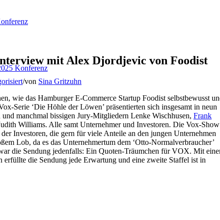
onferenz
nterview mit Alex Djordjevic von Foodist
025 Konferenz
orisiert
/
von
Sina Gritzuhn
en, wie das Hamburger E-Commerce Startup Foodist selbstbewusst u
r Vox-Serie ‘Die Höhle der Löwen’ präsentierten sich insgesamt in neun
en und manchmal bissigen Jury-Mitgliedern Lenke Wischhusen,
Frank
Judith Williams. Alle samt Unternehmer und Investoren. Die Vox-Show
 der Investoren, die gern für viele Anteile an den jungen Unternehmen
großem Lob, da es das Unternehmertum dem ‘Otto-Normalverbraucher’
 war die Sendung jedenfalls: Ein Quoten-Träumchen für VOX. Mit eine
erfüllte die Sendung jede Erwartung und eine zweite Staffel ist in