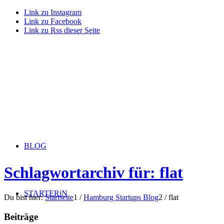
Link zu Instagram
Link zu Facebook
Link zu Rss dieser Seite
BLOG
Schlagwortarchiv für: flat
STARTERiN
Du bist hier:
Startseite
1
/
Hamburg Startups Blog
2
/
flat
Beiträge