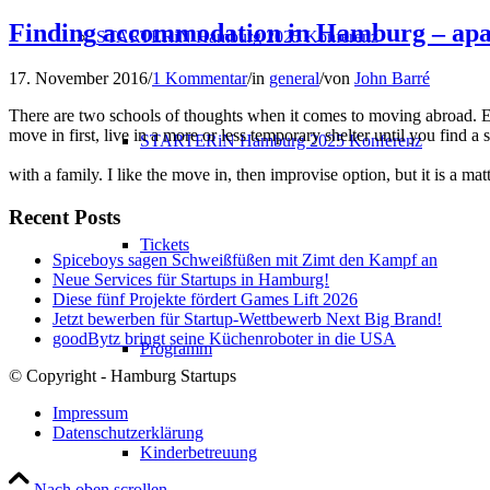
Finding accommodation in Hamburg – apa
STARTERiN Hamburg 2025 Konferenz
17. November 2016
/
1 Kommentar
/
in
general
/
von
John Barré
There are two schools of thoughts when it comes to moving abroad. Ei
move in first, live in a more or less temporary shelter until you find
STARTERiN Hamburg 2025 Konferenz
with a family. I like the move in, then improvise option, but it is a matt
Recent Posts
Tickets
Spiceboys sagen Schweißfüßen mit Zimt den Kampf an
Neue Services für Startups in Hamburg!
Diese fünf Projekte fördert Games Lift 2026
Jetzt bewerben für Startup-Wettbewerb Next Big Brand!
goodBytz bringt seine Küchenroboter in die USA
Programm
© Copyright - Hamburg Startups
Impressum
Datenschutzerklärung
Kinderbetreuung
Nach oben scrollen