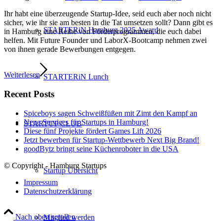
Ihr habt eine überzeugende Startup-Idee, seid euch aber noch nicht
sicher, wie ihr sie am besten in die Tat umsetzen sollt? Dann gibt es
STARTERiN Hamburg 2025 Award
in Hamburg eine Reihe von Förderprogrammen, die euch dabei
helfen. Mit Future Founder und LaborX-Bootcamp nehmen zwei
von ihnen gerade Bewerbungen entgegen.
Weiterlesen
STARTERiN Lunch
Recent Posts
Spiceboys sagen Schweißfüßen mit Zimt den Kampf an
Neue Services für Startups in Hamburg!
STARTUP CLUB
Diese fünf Projekte fördert Games Lift 2026
Jetzt bewerben für Startup-Wettbewerb Next Big Brand!
goodBytz bringt seine Küchenroboter in die USA
© Copyright - Hamburg Startups
Startup Übersicht
Impressum
Datenschutzerklärung
Nach oben scrollen
Mitglied werden