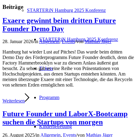
Beiträge
STARTERiN Hamburg 2025 Konferenz
Exaere gewinnt beim dritten Future
Founder Demo Day
STARTERiN Hamburg 2025 Konferenz
28. Januar 2026
/
in
Allgemein
,
Events
/
von
Mathias Jäger
Hamburg hat wieder Lust auf Pitches! Das wurde beim dritten
Demo Day des Förderprogramms Future Founder deutlich, denn die
Factory Hammerbrooklyn war zu diesem Anlass äußerst gut
Tickets
besucht. Zu sehen gab es eine Reihe von Präsentationen von
Hochschulprojekten, aus denen Startups entstehen könnten. Am
meisten überzeugte Exaere mit einer Technologie, die das Recyceln
von seltenen Erden ermöglichen soll.
Programm
Weiterlesen
Future Founder und LaborX-Bootcamp
suchen die Startups von morgen
Kinderbetreuung
26. August 2025
/
in
Allgemein
,
Events
/
von
Mathias Jäger