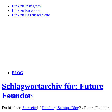
Link zu Instagram
Link zu Facebook
Link zu Rss dieser Seite
BLOG
Schlagwortarchiv für: Future
Founder
STARTERiN
Du bist hier:
Startseite
1
/
Hamburg Startups Blog
2
/
Future Founder