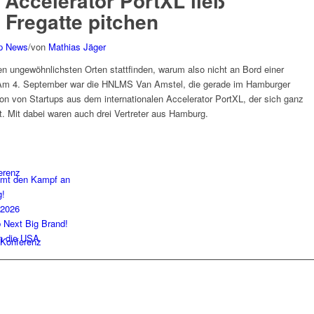
 Accelerator PortXL ließ
 Fregatte pitchen
up News
/
von
Mathias Jäger
en ungewöhnlichsten Orten stattfinden, warum also nicht an Bord einer
? Am 4. September war die HNLMS Van Amstel, die gerade im Hamburger
ion von Startups aus dem internationalen Accelerator PortXL, der sich ganz
t. Mit dabei waren auch drei Vertreter aus Hamburg.
erenz
imt den Kampf an
g!
 2026
b Next Big Brand!
in die USA
Konferenz