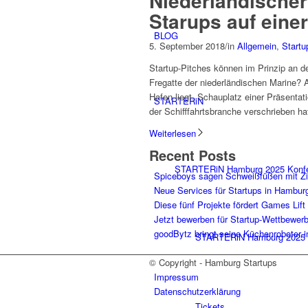
Niederländischer
Starups auf einer
BLOG
5. September 2018
/
in
Allgemein
,
Start
Startup-Pitches können im Prinzip an d
Fregatte der niederländischen Marine
Hafen liegt, Schauplatz einer Präsentat
STARTERiN
der Schifffahrtsbranche verschrieben ha
Weiterlesen
Recent Posts
STARTERiN Hamburg 2025 Konf
Spiceboys sagen Schweißfüßen mit Z
Neue Services für Startups in Hambur
Diese fünf Projekte fördert Games Lift
Jetzt bewerben für Startup-Wettbewer
goodBytz bringt seine Küchenroboter 
STARTERiN Hamburg 2025 
© Copyright - Hamburg Startups
Impressum
Datenschutzerklärung
Tickets