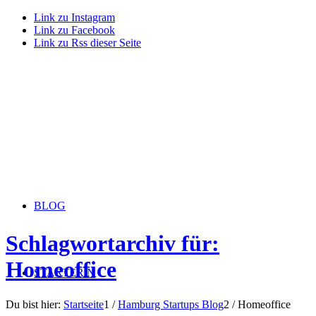
Link zu Instagram
Link zu Facebook
Link zu Rss dieser Seite
BLOG
Schlagwortarchiv für:
Homeoffice
STARTERiN
Du bist hier:
Startseite
1
/
Hamburg Startups Blog
2
/
Homeoffice