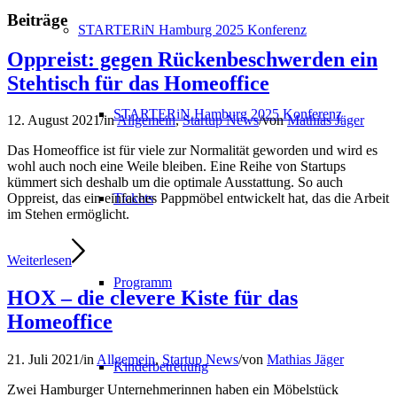
Beiträge
STARTERiN Hamburg 2025 Konferenz
Oppreist: gegen Rückenbeschwerden ein
Stehtisch für das Homeoffice
STARTERiN Hamburg 2025 Konferenz
12. August 2021
/
in
Allgemein
,
Startup News
/
von
Mathias Jäger
Das Homeoffice ist für viele zur Normalität geworden und wird es
wohl auch noch eine Weile bleiben. Eine Reihe von Startups
kümmert sich deshalb um die optimale Ausstattung. So auch
Tickets
Oppreist, das ein einfaches Pappmöbel entwickelt hat, das die Arbeit
im Stehen ermöglicht.
Weiterlesen
Programm
HOX – die clevere Kiste für das
Homeoffice
21. Juli 2021
/
in
Allgemein
,
Startup News
/
von
Mathias Jäger
Kinderbetreuung
Zwei Hamburger Unternehmerinnen haben ein Möbelstück