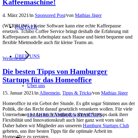
Kaffeemaschine!
4. März 2021
/
in
Sponsored Post
/
von
Mathias Jäger
(WERBUNG ) Keine Software kann eine echte Kaffeepause
PARTNER
ersetzen. Tchibo Coffee Service bringt deshalb die Erfahrung mit
Kaffeepausen am Arbeitsplatz nach Hause und bietet bequeme und
flexible Mietmodelle auch für kleine Teams an.
ÜBER UNS
Weiterlesen
Die besten Tipps von Hamburger
Startups für das Homeoffice
Über uns
15. Januar 2021
/
in
Allgemein
,
Tipps & Tricks
/
von
Mathias Jäger
Homeoffice ist ein Gebot der Stunde. Es gibt sogar Stimmen aus der
Politik, die das Recht darauf gesetzlich verankern wollen. Für viele
Unternehmen ist das noch Neuland, während Startups dank ihrer
10 JAHRE HAMBURG STARTUPS
Flexibilität und Innovationskraft auch hier ganz weit vorn sind.
Daher haben wir Mitglieder aus unserem
Hamburg Startups Club
gebeten, uns ihre besten Tipps für die optimale Arbeit im
Homeoffice zu verraten.