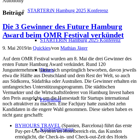
Autonomy
STARTERiN Hamburg 2025 Konferenz
Beiträge
Die 3 Gewinner des Future Hamburg
Award beim OMR Festival verkündet
STARTERiN Hamburg 2025 Konferenz
9. Mai 2019
/
in
Quickies
/
von
Mathias Jäger
Auf dem OMR Festival wurden am 8. Mai die drei Gewinner des
ersten Future Hamburg Award verkündet. Rund 120
Tickets
Jungunternehmen hatten sich ursprünglich beworben, davon jeweils
etwa die Hälfte aus Deutschland und dem Rest der Welt, so auch
aus Südkorea, Südafrika oder Australien. Die Gewinner erhalten ein
umfangreiches Unterstützungsprogramm.
Die städtischen
Vermarkter und die Wirtschaftsförderer von Hamburg Invest haben
den Preis ausgelobt, um die Hansestadt für Startups international
Programm
noch attraktiver zu machen. Eine Fachjury hatte zunächst zehn
Kandidaten in die engere Wahl genommen. Diese sieben haben es
nicht ganz geschafft:
BYHOURS TRAVEL
(Spanien, Barcelona) führt das erste
Kinderbetreuung
Pay-per-Use-System im Hotelbereich ein, das Kunden
ermöglicht, die Check-in- und Check-out-Zeit des Hotels