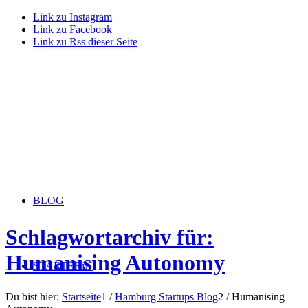
Link zu Instagram
Link zu Facebook
Link zu Rss dieser Seite
BLOG
Schlagwortarchiv für:
Humanising Autonomy
STARTERiN
Du bist hier:
Startseite
1
/
Hamburg Startups Blog
2
/
Humanising