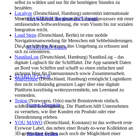
selbst zu wählen und nur für die benötigten Stunden zu
bezahlen.
Localyze
(Deutschland, Hamburg) unterstützt internationale
STARTERiN Hamburg 2025 Award
Mitarbeiter während des gesamten Umzugsprozesses mit einer
umfassenden Softwarelösung, die vom Visum bis zur sozialen
Integration reicht.
Loud Steps
(Deutschland, Berlin) ist eine mobile
Navigationsanwendung für Menschen mit Sehbehinderungen.
Die App hilft den Nutzern, ihre Umgebung zu erfassen und
STARTERiN Lunch
sich zu orientieren.
NautilusLog
(Deutschland, Hamburg) NautilusLog – das
digitale Logbuch für die Schifffahrt. Die App sammelt Daten
an Bord von Schiffen und schafft so einen einfachen und
sicheren Weg für Datenaustausch sowie Zusammenarbeit.
STARTUP CLUB
ShareHouse
(Deutschland, Hamburg) ermöglicht Logistikern
ihre nicht vollständig genutzen Lager über eine digitale
Plattform kurzfristig weiterzuvermitteln, um Leerstand zu
vermeiden.
Teston
(Norwegen, Oslo) macht Benutzertests einfach,
Startup Übersicht
schnell und kostengünstig. Die Plattform hilft Unternehmen
zu verstehen, wie ihre Kunden ein Produkt oder eine
Dienstleistung erleben.
YOU MAWO
(Deutschland, Konstanz) ist das weltweit erste
Eyewear Label, das neben einer Ready-to-wear Kollektion an
3D-gedruckten Brillen auch noch die Möglichkeit einer
Mitglied werden