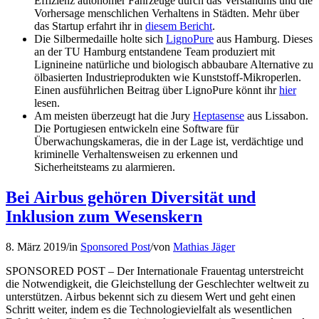
Effizienz autonomer Fahrzeuge durch das Verständnis und die
Vorhersage menschlichen Verhaltens in Städten. Mehr über
das Startup erfahrt ihr in
diesem Bericht
.
Die Silbermedaille holte sich
LignoPure
aus Hamburg. Dieses
an der TU Hamburg entstandene Team produziert mit
Lignineine natürliche und biologisch abbaubare Alternative zu
ölbasierten Industrieprodukten wie Kunststoff-Mikroperlen.
Einen ausführlichen Beitrag über LignoPure könnt ihr
hier
lesen.
Am meisten überzeugt hat die Jury
Heptasense
aus Lissabon.
Die Portugiesen entwickeln eine Software für
Überwachungskameras, die in der Lage ist, verdächtige und
kriminelle Verhaltensweisen zu erkennen und
Sicherheitsteams zu alarmieren.
Bei Airbus gehören Diversität und
Inklusion zum Wesenskern
8. März 2019
/
in
Sponsored Post
/
von
Mathias Jäger
SPONSORED POST – Der Internationale Frauentag unterstreicht
die Notwendigkeit, die Gleichstellung der Geschlechter weltweit zu
unterstützen. Airbus bekennt sich zu diesem Wert und geht einen
Schritt weiter, indem es die Technologievielfalt als wesentlichen