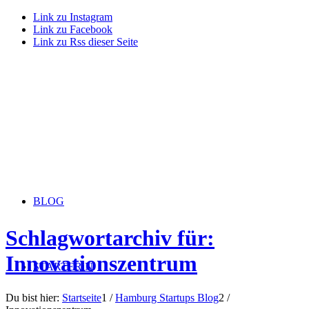
Link zu Instagram
Link zu Facebook
Link zu Rss dieser Seite
BLOG
Schlagwortarchiv für:
Innovationszentrum
STARTERiN
Du bist hier:
Startseite
1
/
Hamburg Startups Blog
2
/