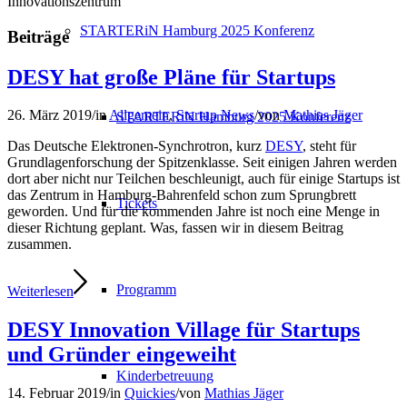
Innovationszentrum
STARTERiN Hamburg 2025 Konferenz
Beiträge
DESY hat große Pläne für Startups
26. März 2019
/
in
Allgemein
,
Startup News
/
von
Mathias Jäger
STARTERiN Hamburg 2025 Konferenz
Das Deutsche Elektronen-Synchrotron, kurz
DESY
, steht für
Grundlagenforschung der Spitzenklasse. Seit einigen Jahren werden
dort aber nicht nur Teilchen beschleunigt, auch für einige Startups ist
das Zentrum in Hamburg-Bahrenfeld schon zum Sprungbrett
Tickets
geworden. Und für die kommenden Jahre ist noch eine Menge in
dieser Richtung geplant. Was, fassen wir in diesem Beitrag
zusammen.
Programm
Weiterlesen
DESY Innovation Village für Startups
und Gründer eingeweiht
Kinderbetreuung
14. Februar 2019
/
in
Quickies
/
von
Mathias Jäger