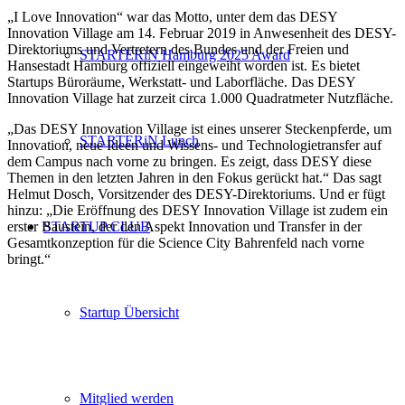
„I Love Innovation“ war das Motto, unter dem das DESY
Innovation Village am 14. Februar 2019 in Anwesenheit des DESY-
Direktoriums und Vertretern des Bundes und der Freien und
STARTERiN Hamburg 2025 Award
Hansestadt Hamburg offiziell eingeweiht worden ist. Es bietet
Startups Büroräume, Werkstatt- und Laborfläche. Das DESY
Innovation Village hat zurzeit circa 1.000 Quadratmeter Nutzfläche.
„Das DESY Innovation Village ist eines unserer Steckenpferde, um
STARTERiN Lunch
Innovation, neue Ideen und Wissens- und Technologietransfer auf
dem Campus nach vorne zu bringen. Es zeigt, dass DESY diese
Themen in den letzten Jahren in den Fokus gerückt hat.“ Das sagt
Helmut Dosch, Vorsitzender des DESY-Direktoriums. Und er fügt
hinzu: „Die Eröffnung des DESY Innovation Village ist zudem ein
STARTUP CLUB
erster Baustein, der den Aspekt Innovation und Transfer in der
Gesamtkonzeption für die Science City Bahrenfeld nach vorne
bringt.“
Startup Übersicht
Mitglied werden