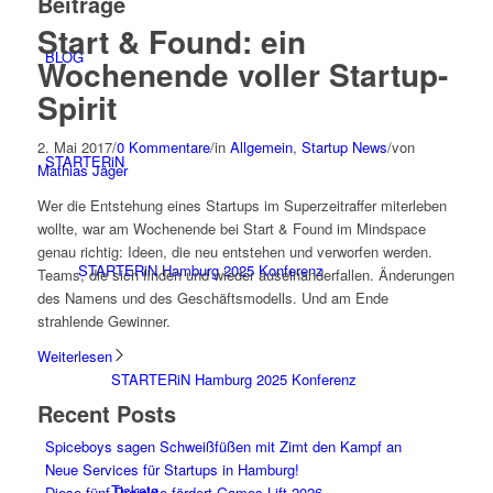
Beiträge
Start & Found: ein
BLOG
Wochenende voller Startup-
Spirit
2. Mai 2017
/
0 Kommentare
/
in
Allgemein
,
Startup News
/
von
STARTERiN
Mathias Jäger
Wer die Entstehung eines Startups im Superzeitraffer miterleben
wollte, war am Wochenende bei Start & Found im Mindspace
genau richtig: Ideen, die neu entstehen und verworfen werden.
STARTERiN Hamburg 2025 Konferenz
Teams, die sich finden und wieder auseinanderfallen. Änderungen
des Namens und des Geschäftsmodells. Und am Ende
strahlende Gewinner.
Weiterlesen
STARTERiN Hamburg 2025 Konferenz
Recent Posts
Spiceboys sagen Schweißfüßen mit Zimt den Kampf an
Neue Services für Startups in Hamburg!
Tickets
Diese fünf Projekte fördert Games Lift 2026