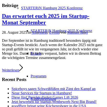
Beiträge
STARTERiN Hamburg 2025 Konferenz
Das erwartet euch 2025 im Startup-
Monat September
STARTERiN Hamburg 2025 Konferenz
28. August 2025
/
in
Allgemein
,
Events
/
von
Mathias Jäger
Der September ist in Hamburg traditionell besonders üppig mit
Startup-Events bestückt. Auch wenn der Kalender 2025 nicht ganz
so prall gefüllt ist wie im vergangenen Jahr, ist doch wieder eine
Tickets
Menge los. Damit ihr nichts verpasst, haben wir in diesem Beitrag
die wichtigsten Termine zusammengefasst.
Weiterlesen
Programm
Recent Posts
Spiceboys sagen Schweißfüßen mit Zimt den Kampf an
Neue Services für Startups in Hamburg!
Diese fünf Projekte fördert Games Lift 2026
Kinderbetreuung
Jetzt bewerben für Startup-Wettbewerb Next Big Brand!
goodBytz bringt seine Küchenroboter in die USA