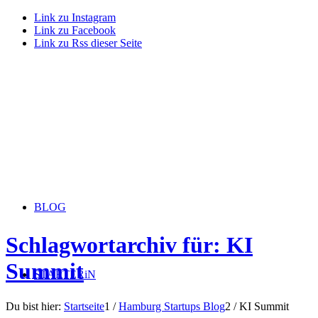
Link zu Instagram
Link zu Facebook
Link zu Rss dieser Seite
BLOG
Schlagwortarchiv für: KI
Summit
STARTERiN
Du bist hier:
Startseite
1
/
Hamburg Startups Blog
2
/
KI Summit