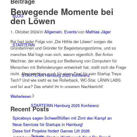
Beiträge
Bewegende Momente bei
BLOG
den Löwen
1. Oktober 2024
/
in
Allgemein
,
Events
/
von
Mathias Jäger
Bei fast jeder Folge von „Die Höhle der Löwen“ sorgen die
STARTERiN
Gründerinnen und Gründer für Begeisterungsstürme, und so
manches Mal fragt man sich, warum eigentlich. Bei Anton
Wachner
,
der eine Lösung zur Bedienung von Computern für
Menschen mit Behinderungen entwickelt hat, stellt sich die Frage
nicht. Aber reicht es auch für einen Deal für sein Startup Treye
STARTERiN Hamburg 2025 Konferenz
Tech? Und wie sieht es bei Rollerback, WC-Star, LĀNIN LABS
und lixl aus? Das erfahrt ihr in unserem Nachbericht!
Weiterlesen
STARTERiN Hamburg 2025 Konferenz
Recent Posts
Spiceboys sagen Schweißfüßen mit Zimt den Kampf an
Neue Services für Startups in Hamburg!
Diese fünf Projekte fördert Games Lift 2026
Tickets