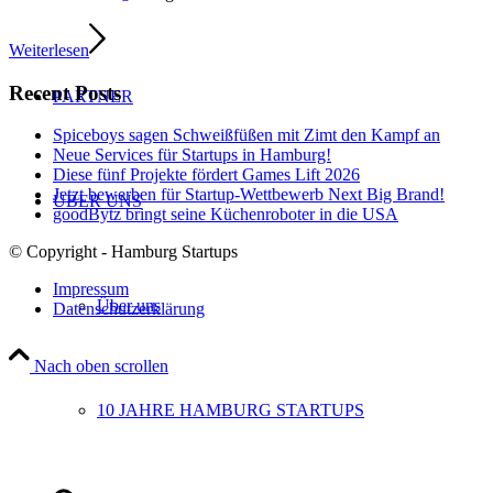
Weiterlesen
Recent Posts
PARTNER
Spiceboys sagen Schweißfüßen mit Zimt den Kampf an
Neue Services für Startups in Hamburg!
Diese fünf Projekte fördert Games Lift 2026
Jetzt bewerben für Startup-Wettbewerb Next Big Brand!
ÜBER UNS
goodBytz bringt seine Küchenroboter in die USA
© Copyright - Hamburg Startups
Impressum
Über uns
Datenschutzerklärung
Nach oben scrollen
10 JAHRE HAMBURG STARTUPS