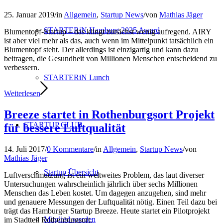
25. Januar 2019
/
in
Allgemein
,
Startup News
/
von
Mathias Jäger
STARTERiN Hamburg 2025 Award
Blumentopf-Startup – das klingt zunächst wenig aufregend. AIRY
ist aber viel mehr als das, auch wenn im Mittelpunkt tatsächlich ein
Blumentopf steht. Der allerdings ist einzigartig und kann dazu
beitragen, die Gesundheit von Millionen Menschen entscheidend zu
verbessern.
STARTERiN Lunch
Weiterlesen
Breeze startet in Rothenburgsort Projekt
STARTUP CLUB
für bessere Luftqualität
14. Juli 2017
/
0 Kommentare
/
in
Allgemein
,
Startup News
/
von
Mathias Jäger
Startup Übersicht
Luftverschmutzung ist ein weltweites Problem, das laut diverser
Untersuchungen wahrscheinlich jährlich über sechs Millionen
Menschen das Leben kostet. Um dagegen anzugehen, sind mehr
und genauere Messungen der Luftqualität nötig. Einen Teil dazu bei
trägt das Hamburger Startup Breeze. Heute startet ein Pilotprojekt
Mitglied werden
im Stadtteil Rothenburgsort.