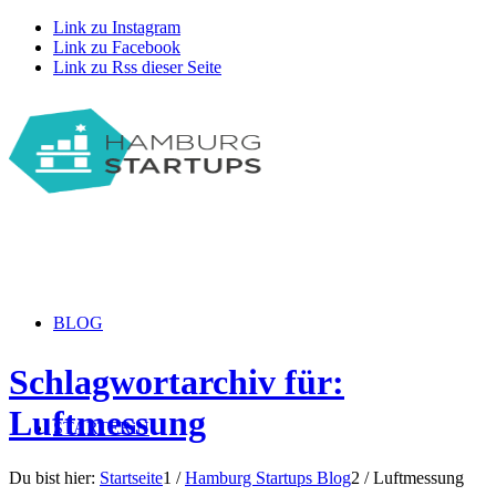
Link zu Instagram
Link zu Facebook
Link zu Rss dieser Seite
BLOG
Schlagwortarchiv für:
Luftmessung
STARTERiN
Du bist hier:
Startseite
1
/
Hamburg Startups Blog
2
/
Luftmessung