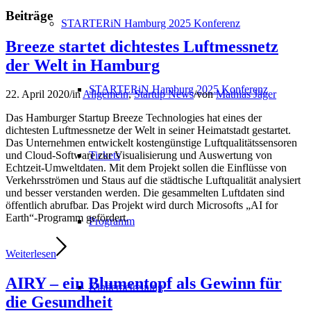
Beiträge
STARTERiN Hamburg 2025 Konferenz
Breeze startet dichtestes Luftmessnetz
der Welt in Hamburg
STARTERiN Hamburg 2025 Konferenz
22. April 2020
/
in
Allgemein
,
Startup News
/
von
Mathias Jäger
Das Hamburger Startup Breeze Technologies hat eines der
dichtesten Luftmessnetze der Welt in seiner Heimatstadt gestartet.
Das Unternehmen entwickelt kostengünstige Luftqualitätssensoren
Tickets
und Cloud-Software zur Visualisierung und Auswertung von
Echtzeit-Umweltdaten. Mit dem Projekt sollen die Einflüsse von
Verkehrsströmen und Staus auf die städtische Luftqualität analysiert
und besser verstanden werden. Die gesammelten Luftdaten sind
öffentlich abrufbar. Das Projekt wird durch Microsofts „AI for
Earth“-Programm gefördert.
Programm
Weiterlesen
AIRY – ein Blumentopf als Gewinn für
Kinderbetreuung
die Gesundheit