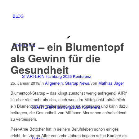
BLOG
AIRY – ein Blumentopf
STARTERiN
als Gewinn für die
Gesundheit
STARTERiN Hamburg 2025 Konferenz
25. Januar 2019
/
in
Allgemein
,
Startup News
/
von
Mathias Jäger
Blumentopf-Startup – das klingt zunächst wenig aufregend. AIRY
ist aber viel mehr als das, auch wenn im Mittelpunkt tatsächlich
ein Blumentopf steht. Der allerdings ist einzigartig und kann dazu
STARTERiN Hamburg 2025 Konferenz
beitragen, die Gesundheit von Millionen Menschen entscheidend
zu verbessern.
Peer-Arne Böttcher hat in seinem Berufsleben schon einiges
erlebt. Im zarten Alter von zehn Jahren begann seine Karriere als
Tickets