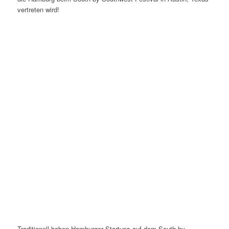
vertreten wird!
Traditionell haben Hamburger Startups auf dem South by