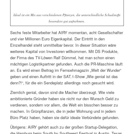
Ideal ist ein Mix aus verschiedenen Pflanzen, die unterschiedliche Schadstoffe
besonders gut aufnehmen.
Sechs feste Mitarbeiter hat AIRY momentan, acht Gesellschafter
und vier Millionen Euro Eigenkapital. Der Eintritt in den
Einzelhandel steht unmittelbar bevor. In dieser Situation wäre
weiteres Kapital von Investoren willkommen. Mit DS Produkte,
der Firma des TV-Löwen Ralf Dümmel, hat man schon einen
mächtigen Logistikpartner gefunden. Auch die PR-Maschine läuft
an. Es wird einen Beitrag im Fernsehmagazin „Welt der Wunder“
geben und einen Auftritt in der SAT.1-Show „Wie genial ist das
denn?!“, für die ein Sendeplatz allerdings noch gesucht wird.
Ziemlich genial, davon sind die Macher überzeugt. Wie viele
ambitionierte Gründer haben sie nicht nur den Wunsch Geld zu
verdienen, sondern vor allem, die Welt ein bisschen besser zu
machen. In Grünpflanzen, die in jeder Wohnung und in jedem
Büro Platz haben, haben sie dafür ideale Verbündete gefunden.
Übrigens: AIRY gehört auch zu der großen Startup-Delegation,
die Hamburg beim South by Southwest Festival in Austin, Texas