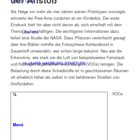
ÜBER UNS
Als Helge vor mehr als vier Jahren seinen Prototypen vorzeigte,
erinnerte der Peer-Arne zunächst an ein Kinderklo. Der erste
Eindruck hielt ihn aber nicht davon ab, sich ernsthaft mit dem
Thema zu beschäftigen. Die wichtigsten Informationen dazu
Über uns
liefert eine Studie der NASA. Dass Pflanzen vereinfacht gesagt
über ihre Blätter mithilfe der Fotosythese Kohlendioxid in
Sauerstoff umwandeln, war schon lange bekannt. Neu war die
Erkenntnis, wie stark sie die Luft von beispielsweise Feinstaub
10 JAHRE HAMBURG STARTUPS
und flüchtigen organischen Verbindungen (VOCs) reinigen. Die
Belastung durch diese Schadstoffe ist in geschlossenen Räumen
oft erheblich höher als selbst in viel befahrenen Straßen von
Großstädten.
VOCs
Menü