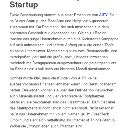
Startup
Diese Beschreibung stammt aus einer Broschüre von
AIRY
. So
heißt das Startup, das Peer-Arne und Helge 2015 gründeten,
zusammen mit Kai Pohlmann, der sich inzwischen aus dem
operativen Geschäft zurückgezogen hat. Gleich zu Beginn
machte das junge Unternehmen durch eine Kickstarter-Kampagne
auf sich aufmerksam und lieferte Anfang 2016 die ersten Töpfe
an seine Unterstützer. Momentan gibt es zwei Basismodelle, den
mittelgroßen „pot“ und die große „box“, übrigens inzwischen
mehrfach mit Designpreisen ausgezeichnet und patentgeschützt.
Im Februar 2019 soll noch ein kleineres Modell dazukommen.
Schnell wurde klar, dass die Kunden von AIRY keine
ausgesprochenen Pflanzenliebhaber waren und Beratungsbedarf
hatten. Deswegen können sie über den Onlineshop inzwischen
auch Mineralsubstrat und vier verschiedene Topfpflanzen
bestellen, sie bekommen also das Gesamtpaket. Damit ist aber
das Marktpotenzial noch längst nicht erschöpft. Nicht umsonst
heißt das Unternehmen mit vollem Namen „AIRY GreenTech
GmbH“ und sieht sich mittelfristig als Internet of Things-Startup.
Wobei die „Things“ eben auch Pflanzen sind.