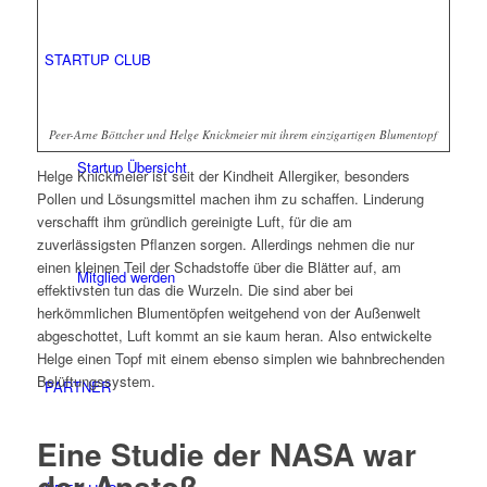
STARTUP CLUB
Peer-Arne Böttcher und Helge Knickmeier mit ihrem einzigartigen Blumentopf
Startup Übersicht
Helge Knickmeier ist seit der Kindheit Allergiker, besonders
Pollen und Lösungsmittel machen ihm zu schaffen. Linderung
verschafft ihm gründlich gereinigte Luft, für die am
zuverlässigsten Pflanzen sorgen. Allerdings nehmen die nur
einen kleinen Teil der Schadstoffe über die Blätter auf, am
Mitglied werden
effektivsten tun das die Wurzeln. Die sind aber bei
herkömmlichen Blumentöpfen weitgehend von der Außenwelt
abgeschottet, Luft kommt an sie kaum heran. Also entwickelte
Helge einen Topf mit einem ebenso simplen wie bahnbrechenden
Belüftungssystem.
PARTNER
Eine Studie der NASA war
der Anstoß