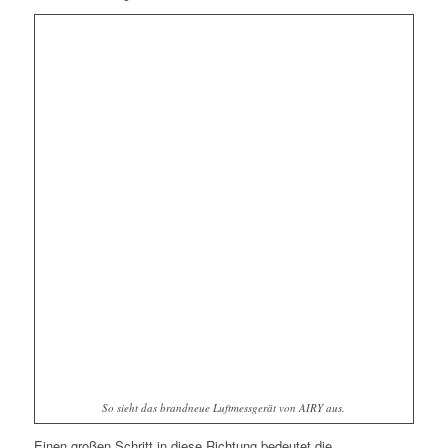
So sieht das brandneue Luftmessgerät von AIRY aus.
Einen großen Schritt in diese Richtung bedeutet die