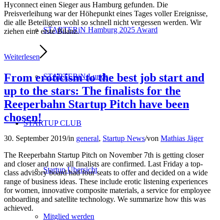
Hyconnect einen Sieger aus Hamburg gefunden. Die
Preisverleihung war der Höhepunkt eines Tages voller Ereignisse,
die alle Beteiligten wohl so schnell nicht vergessen werden. Wir
STARTERiN Hamburg 2025 Award
ziehen eine erste Bilanz.
Weiterlesen
From eroticism to the best job start and
STARTERiN Lunch
up to the stars: The finalists for the
Reeperbahn Startup Pitch have been
chosen!
STARTUP CLUB
30. September 2019
/
in
general
,
Startup News
/
von
Mathias Jäger
The Reeperbahn Startup Pitch on November 7th is getting closer
and closer and now all finalists are confirmed. Last Friday a top-
Startup Übersicht
class advisory board had four seats to offer and decided on a wide
range of business ideas. These include erotic listening experiences
for women, innovative composite materials, a service for employee
onboarding and satellite technology. We summarize how this was
achieved.
Mitglied werden