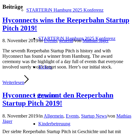
Beiträge
STARTERiN Hamburg 2025 Konferenz
Hyconnects wins the Reeperbahn Startup
Pitch 2019!
STARTERiN Hamburg 2025 Konferenz
8. November 2019
/
in
Events
,
general
/
von
Mathias Jäger
The seventh Reeperbahn Startup Pitch is history and with
Hyconnect has found a winner from Hamburg. The award
ceremony was the highlight of a day full of events that everyone
Tickets
involved surely won’t forget soon. Here’s our initial stock.
Weiterlesen
Hyconnect gewinnt den Reeperbahn
Programm
Startup Pitch 2019!
8. November 2019
/
in
Allgemein
,
Events
,
Startup News
/
von
Mathias
Jäger
Kinderbetreuung
Der siebte Reeperbahn Startup Pitch ist Geschichte und hat mit