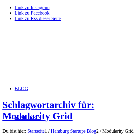
Link zu Instagram
Link zu Facebook
Link zu Rss dieser Seite
BLOG
Schlagwortarchiv für:
Modularity Grid
STARTERiN
Du bist hier:
Startseite
1
/
Hamburg Startups Blog
2
/
Modularity Grid