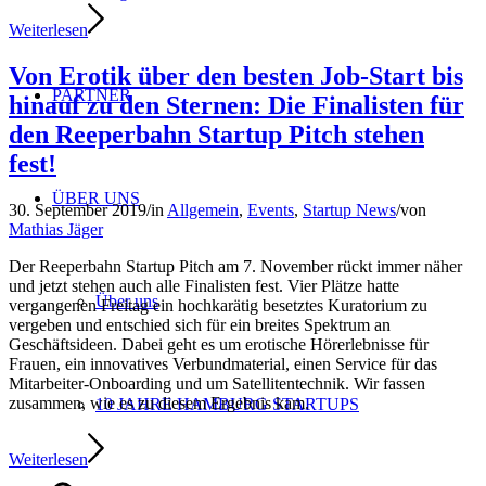
Weiterlesen
Von Erotik über den besten Job-Start bis
PARTNER
hinauf zu den Sternen: Die Finalisten für
den Reeperbahn Startup Pitch stehen
fest!
ÜBER UNS
30. September 2019
/
in
Allgemein
,
Events
,
Startup News
/
von
Mathias Jäger
Der Reeperbahn Startup Pitch am 7. November rückt immer näher
und jetzt stehen auch alle Finalisten fest. Vier Plätze hatte
Über uns
vergangenen Freitag ein hochkarätig besetztes Kuratorium zu
vergeben und entschied sich für ein breites Spektrum an
Geschäftsideen. Dabei geht es um erotische Hörerlebnisse für
Frauen, ein innovatives Verbundmaterial, einen Service für das
Mitarbeiter-Onboarding und um Satellitentechnik. Wir fassen
zusammen, wie es zu diesem Ergebnis kam.
10 JAHRE HAMBURG STARTUPS
Weiterlesen