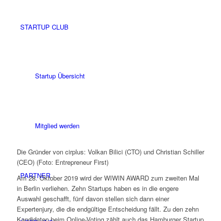
STARTUP CLUB
Startup Übersicht
Mitglied werden
Die Gründer von cirplus: Volkan Bilici (CTO) und Christian Schiller
(CEO) (Foto: Entrepreneur First)
PARTNER
Am 28. Oktober 2019 wird der WIWIN AWARD zum zweiten Mal
in Berlin verliehen. Zehn Startups haben es in die engere
Auswahl geschafft, fünf davon stellen sich dann einer
Expertenjury, die die endgültige Entscheidung fällt. Zu den zehn
Kandidaten beim Online-Voting zählt auch das Hamburger Startup