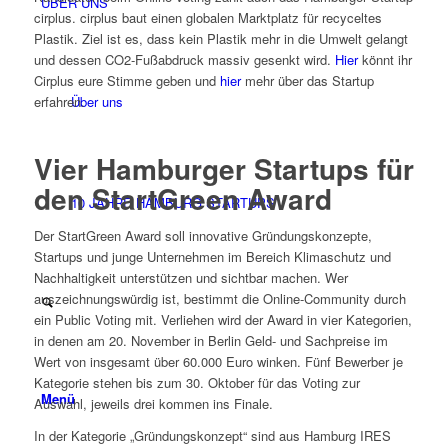
ÜBER UNS
cirplus. cirplus baut einen globalen Marktplatz für recyceltes
Plastik. Ziel ist es, dass kein Plastik mehr in die Umwelt gelangt
und dessen CO2-Fußabdruck massiv gesenkt wird.
Hier
könnt ihr
Cirplus eure Stimme geben und
hier
mehr über das Startup
Über uns
erfahren.
Vier Hamburger Startups für
den StartGreen Award
10 JAHRE HAMBURG STARTUPS
Der StartGreen Award soll innovative Gründungskonzepte,
Startups und junge Unternehmen im Bereich Klimaschutz und
Nachhaltigkeit unterstützen und sichtbar machen. Wer
auszeichnungswürdig ist, bestimmt die Online-Community durch
ein Public Voting mit. Verliehen wird der Award in vier Kategorien,
in denen am 20. November in Berlin Geld- und Sachpreise im
Wert von insgesamt über 60.000 Euro winken. Fünf Bewerber je
Kategorie stehen bis zum 30. Oktober für das Voting zur
Menü
Auswahl, jeweils drei kommen ins Finale.
In der Kategorie „Gründungskonzept“ sind aus Hamburg IRES