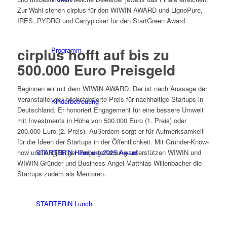
Zur Wahl stehen cirplus für den WIWIN AWARD und LignoPure,
IRES, PYDRO und Carrypicker für den StartGreen Award.
cirplus hofft auf bis zu
Programm
500.000 Euro Preisgeld
Beginnen wir mit dem WIWIN AWARD. Der ist nach Aussage der
Veranstalter der höchstdotierte Preis für nachhaltige Startups in
Kinderbetreuung
Deutschland. Er honoriert Engagement für eine bessere Umwelt
mit Investments in Höhe von 500.000 Euro (1. Preis) oder
200.000 Euro (2. Preis). Außerdem sorgt er für Aufmerksamkeit
für die Ideen der Startups in der Öffentlichkeit. Mit Gründer-Know-
STARTERiN Hamburg 2025 Award
how und langjähriger Projekterfahrung unterstützen WIWIN und
WIWIN-Gründer und Business Angel Matthias Willenbacher die
Startups zudem als Mentoren.
STARTERiN Lunch