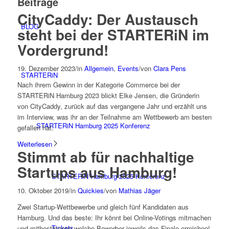
Beiträge
CityCaddy: Der Austausch
BLOG
steht bei der STARTERiN im
Vordergrund!
19. Dezember 2023
/
in
Allgemein
,
Events
/
von
Clara Pens
STARTERiN
Nach ihrem Gewinn in der Kategorie Commerce bei der
STARTERiN Hamburg 2023 blickt Elke Jensen, die Gründerin
von CityCaddy, zurück auf das vergangene Jahr und erzählt uns
im Interview, was ihr an der Teilnahme am Wettbewerb am besten
STARTERiN Hamburg 2025 Konferenz
gefallen hat.
Weiterlesen
Stimmt ab für nachhaltige
Startups aus Hamburg!
STARTERiN Hamburg 2025 Konferenz
10. Oktober 2019
/
in
Quickies
/
von
Mathias Jäger
Zwei Startup-Wettbewerbe und gleich fünf Kandidaten aus
Hamburg. Und das beste: Ihr könnt bei Online-Votings mitmachen
Tickets
und mitbestimmen welche Bewerber jeweils das Finale erreichen!