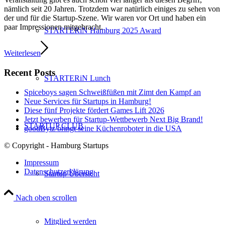
nämlich seit 20 Jahren. Trotzdem war natürlich einiges zu sehen von
der und für die Startup-Szene. Wir waren vor Ort und haben ein
paar Impressionen mitgebracht.
STARTERiN Hamburg 2025 Award
Weiterlesen
Recent Posts
STARTERiN Lunch
Spiceboys sagen Schweißfüßen mit Zimt den Kampf an
Neue Services für Startups in Hamburg!
Diese fünf Projekte fördert Games Lift 2026
Jetzt bewerben für Startup-Wettbewerb Next Big Brand!
STARTUP CLUB
goodBytz bringt seine Küchenroboter in die USA
© Copyright - Hamburg Startups
Impressum
Datenschutzerklärung
Startup Übersicht
Nach oben scrollen
Mitglied werden