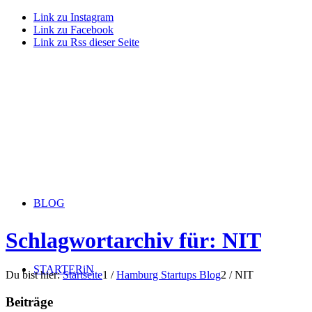
Link zu Instagram
Link zu Facebook
Link zu Rss dieser Seite
BLOG
Schlagwortarchiv für: NIT
STARTERiN
Du bist hier:
Startseite
1
/
Hamburg Startups Blog
2
/
NIT
Beiträge