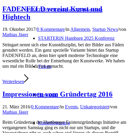
FADENFELD vereint Kunst und
STARTERiN Hamburg 2025 Konferenz
Hightech
19. Oktober 2017
/
0 Kommentare
/
in
Allgemein
,
Startup News
/
von
Mathias Jäger
STARTERiN Hamburg 2025 Konferenz
Stringart nennt sich eine Kunstdisziplin, bei der Bilder aus Fäden
gestaltet werden. Ein ganz spezielle Variante bietet das Startup
FADENFELD an, denn hier spielt moderne Technologie eine
wesentliche Rolle bei der Entstehung der Kunstwerke. Wir haben
uns mal ein Bild davon gemacht.
Tickets
Weiterlesen
Impressionen vom Gründertag 2016
Programm
21. März 2016
/
0 Kommentare
/
in
Events
,
Unkategorisiert
/
von
Mathias Jäger
Beim Gründertag der Hamburger Existenzgründungs Initiative am
Kinderbetreuung
vergangenen Samstag ging es nicht nur um Startups, und die
Veranstaltung gibt es auch schon viel länger als diesen Begriff,