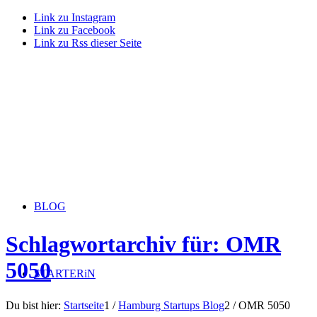
Link zu Instagram
Link zu Facebook
Link zu Rss dieser Seite
BLOG
Schlagwortarchiv für: OMR
5050
STARTERiN
Du bist hier:
Startseite
1
/
Hamburg Startups Blog
2
/
OMR 5050