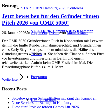
Beiträge
STARTERiN Hamburg 2025 Konferenz
Jetzt bewerben für den Gründer*innen
Pitch 2026 von OMR 5050!
STARTERiN Hamburg 2025 Konferenz
26. Januar 2026
/
in
Allgemein
,
Events
/
von
Mathias Jäger
Der OMR 5050 Gründer*innen Pitch in Kooperation mit Lexware
geht in die fünfte Runde. Teilnahmeberechtigt sind Gründerinnen
eines Early Stage-Startups, in dem mindestens die Hälfte des
Tickets
Gründungsteams weiblich ist. Sie haben die Chance auf einen Pitch
vor Investorinnen und Investoren in Berlin und einem
reichweitenstarken Auftritt beim OMR Festival im Mai. Die
Bewerbungsphase läuft bis zum 1. März.
Programm
Weiterlesen
Recent Posts
Spiceboys sagen Schweißfüßen mit Zimt den Kampf an
Kinderbetreuung
Neue Services für Startups in Hamburg!
Diese fünf Projekte fördert Games Lift 2026