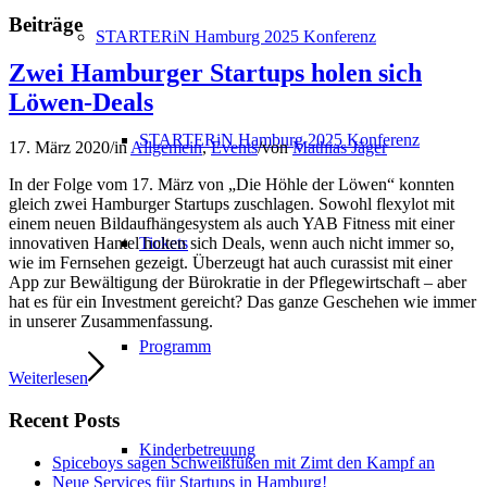
Beiträge
STARTERiN Hamburg 2025 Konferenz
Zwei Hamburger Startups holen sich
Löwen-Deals
STARTERiN Hamburg 2025 Konferenz
17. März 2020
/
in
Allgemein
,
Events
/
von
Mathias Jäger
In der Folge vom 17. März von „Die Höhle der Löwen“ konnten
gleich zwei Hamburger Startups zuschlagen. Sowohl flexylot mit
einem neuen Bildaufhängesystem als auch YAB Fitness mit einer
Tickets
innovativen Hantel holten sich Deals, wenn auch nicht immer so,
wie im Fernsehen gezeigt. Überzeugt hat auch curassist mit einer
App zur Bewältigung der Bürokratie in der Pflegewirtschaft – aber
hat es für ein Investment gereicht? Das ganze Geschehen wie immer
in unserer Zusammenfassung.
Programm
Weiterlesen
Recent Posts
Kinderbetreuung
Spiceboys sagen Schweißfüßen mit Zimt den Kampf an
Neue Services für Startups in Hamburg!