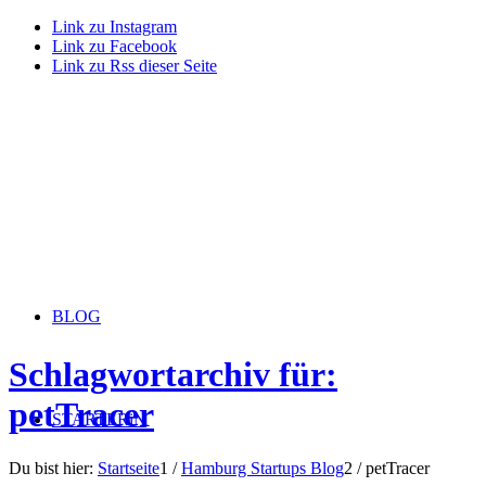
Link zu Instagram
Link zu Facebook
Link zu Rss dieser Seite
BLOG
Schlagwortarchiv für:
petTracer
STARTERiN
Du bist hier:
Startseite
1
/
Hamburg Startups Blog
2
/
petTracer