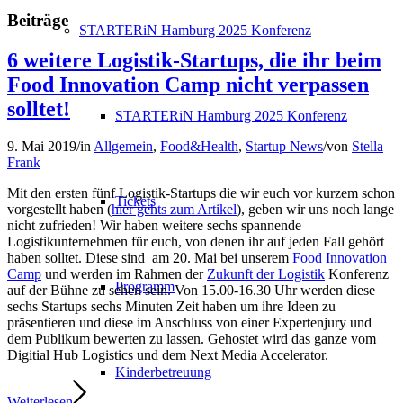
Beiträge
STARTERiN Hamburg 2025 Konferenz
6 weitere Logistik-Startups, die ihr beim
Food Innovation Camp nicht verpassen
solltet!
STARTERiN Hamburg 2025 Konferenz
9. Mai 2019
/
in
Allgemein
,
Food&Health
,
Startup News
/
von
Stella
Frank
Mit den ersten fünf Logistik-Startups die wir euch vor kurzem schon
Tickets
vorgestellt haben (
hier gehts zum Artikel
), geben wir uns noch lange
nicht zufrieden! Wir haben weitere sechs spannende
Logistikunternehmen für euch, von denen ihr auf jeden Fall gehört
haben solltet. Diese sind am 20. Mai bei unserem
Food Innovation
Camp
und werden im Rahmen der
Zukunft der Logistik
Konferenz
Programm
auf der Bühne zu sehen sein. Von 15.00-16.30 Uhr werden diese
sechs Startups sechs Minuten Zeit haben um ihre Ideen zu
präsentieren und diese im Anschluss von einer Expertenjury und
dem Publikum bewerten zu lassen. Gehostet wird das ganze vom
Digitial Hub Logistics und dem Next Media Accelerator.
Kinderbetreuung
Weiterlesen