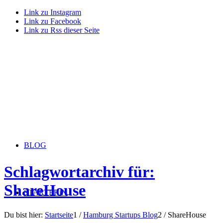
Link zu Instagram
Link zu Facebook
Link zu Rss dieser Seite
BLOG
Schlagwortarchiv für:
ShareHouse
STARTERiN
Du bist hier:
Startseite
1
/
Hamburg Startups Blog
2
/
ShareHouse