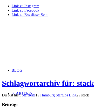
Link zu Instagram
Link zu Facebook
Link zu Rss dieser Seite
BLOG
Schlagwortarchiv für: stack
STARTERiN
Du bist hier:
Startseite
1
/
Hamburg Startups Blog
2
/
stack
Beiträge