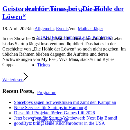
Geisterdeal für Tinus bei „Die Höhle der
STARTERiN Hamburg 2025 Konferenz
Löwen“
18. April 2023
/
in
Allgemein
,
Events
/
von
Mathias Jäger
STARTERiN Hamburg 2025 Konferenz
In der Show heißt es noch „Deal!“ für Tinus, im wirklichen Leben
ist das Startup längst insolvent und liquidiert. Das hat es in der
Geschichte von „Die Höhle der Löwen“ so noch nicht gegeben. Im
üblichen Rahmen blieben dagegen die Auftritte und deren
Nachwirkungen von My Esel, Viva Maia, stack/// und Kylies
Cuppa.
Tickets
Weiterlesen
Recent Posts
Programm
Spiceboys sagen Schweißfüßen mit Zimt den Kampf an
Neue Services für Startups in Hamburg!
Diese fünf Projekte fördert Games Lift 2026
Jetzt bewerben für Startup-Wettbewerb Next Big Brand!
Kinderbetreuung
goodBytz bringt seine Küchenroboter in die USA