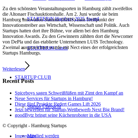
Zu den schönsten Veranstaltungsorten in Hamburg zählt zweifellos
die Altonaer Fischauktionshalle. Am 2. Juni wurde sie beim
STARTERiN Hamburg 2025 Award
Hamburg Innovation Summit (HHIS) zum Treffpunkt der
Innovationstreiber aus Wirtschaft, Wissenschaft und Politik. Auch
Startups hatten dort ihre Bühne, vor allem bei den Hamburg
Innovation Awards. Zu den Gewinnern zählten dort die Newcomer
von DePla und das etablierte Unternehmen LUIS Technology.
Zweimal ausgezeichnet wurde mit Nect eines der erfolgreichsten
STARTERiN Lunch
Startups Hamburgs.
Weiterlesen
STARTUP CLUB
Recent Posts
Spiceboys sagen Schweißfüßen mit Zimt den Kampf an
Neue Services für Startups in Hamburg!
Diese fünf Projekte fördert Games Lift 2026
Startup Übersicht
Jetzt bewerben für Startup-Wettbewerb Next Big Brand!
goodBytz bringt seine Küchenroboter in die USA
© Copyright - Hamburg Startups
Mitglied werden
Impressum