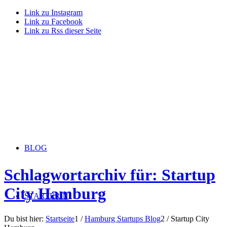
Link zu Instagram
Link zu Facebook
Link zu Rss dieser Seite
BLOG
Schlagwortarchiv für: Startup
City Hamburg
STARTERiN
Du bist hier:
Startseite
1
/
Hamburg Startups Blog
2
/
Startup City