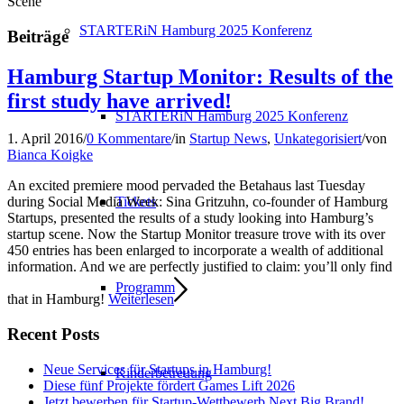
Scene
STARTERiN Hamburg 2025 Konferenz
Beiträge
Hamburg Startup Monitor: Results of the
first study have arrived!
STARTERiN Hamburg 2025 Konferenz
1. April 2016
/
0 Kommentare
/
in
Startup News
,
Unkategorisiert
/
von
Bianca Koigke
An excited premiere mood pervaded the Betahaus last Tuesday
Tickets
during Social Media Week: Sina Gritzuhn, co-founder of Hamburg
Startups, presented the results of a study looking into Hamburg’s
startup scene. Now the Startup Monitor treasure trove with its over
450 entries has been enlarged to incorporate a wealth of additional
information. And we are perfectly justified to claim: you’ll only find
Programm
that in Hamburg!
Weiterlesen
Recent Posts
Neue Services für Startups in Hamburg!
Kinderbetreuung
Diese fünf Projekte fördert Games Lift 2026
Jetzt bewerben für Startup-Wettbewerb Next Big Brand!