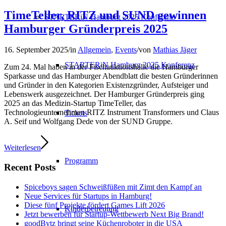
TimeTeller, RITZ und SUND gewinnen
STARTERiN Hamburg 2025 Konferenz
Hamburger Gründerpreis 2025
16. September 2025
/
in
Allgemein
,
Events
/
von
Mathias Jäger
STARTERiN Hamburg 2025 Konferenz
Zum 24. Mal haben in der Fischauktionshalle die Hamburger
Sparkasse und das Hamburger Abendblatt die besten Gründerinnen
und Gründer in den Kategorien Existenzgründer, Aufsteiger und
Lebenswerk ausgezeichnet. Der Hamburger Gründerpreis ging
2025 an das Medizin-Startup TimeTeller, das
Technologieunternehmen RITZ Instrument Transformers und Claus
Tickets
A. Seif und Wolfgang Dede von der SUND Gruppe.
Weiterlesen
Programm
Recent Posts
Spiceboys sagen Schweißfüßen mit Zimt den Kampf an
Neue Services für Startups in Hamburg!
Diese fünf Projekte fördert Games Lift 2026
Kinderbetreuung
Jetzt bewerben für Startup-Wettbewerb Next Big Brand!
goodBytz bringt seine Küchenroboter in die USA