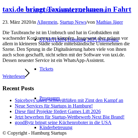
taxi.de bringt Taxiunternehmen in Fahrt
STARTERiN Hamburg 2025 Konferenz
23. März 2020
/
in
Allgemein
,
Startup News
/
von
Mathias Jäger
Die Taxibranche ist im Umbruch und hat in Großstädten mit
wachsender Konkurrenz zu kämpfen. Insgesamt aber prägen vor
STARTERiN Hamburg 2025 Konferenz
allem in kleineren Städte solide mittelständische Unternehmen die
Szene. Den Sprung in die Digitalisierung haben viele von ihnen
auch schon geschafft, nicht selten mit der Software von taxi.de.
Dessen neuester Service ist ein WhatsApp-Assistent.
Tickets
Weiterlesen
Recent Posts
Programm
Spiceboys sagen Schweißfüßen mit Zimt den Kampf an
Neue Services für Startups in Hamburg!
Diese fünf Projekte fördert Games Lift 2026
Jetzt bewerben für Startup-Wettbewerb Next Big Brand!
goodBytz bringt seine Küchenroboter in die USA
Kinderbetreuung
© Copyright - Hamburg Startups