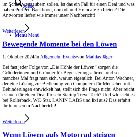
im Schlaf wegzaubern sollen. Ist das ein Fall für einen Deal und was
Suche
haben PuriPet, Backboon, nomadi und Holocafé zu bieten? Die
Antworten liefert wie immer unser Nachbericht!
Weiterlesen
Menü
Menü
Bewegende Momente bei den Löwen
1. Oktober 2024
/
in
Allgemein
,
Events
/
von
Mathias Jäger
Bei fast jeder Folge von „Die Höhle der Löwen“ sorgen die
Gründerinnen und Gründer für Begeisterungsstürme, und so
manches Mal fragt man sich, warum eigentlich. Bei Anton Wachner
,
der eine Lösung zur Bedienung von Computern für Menschen mit
Behinderungen entwickelt hat, stellt sich die Frage nicht. Aber reicht
es auch für einen Deal für sein Startup Treye Tech? Und wie sieht es
bei Rollerback, WC-Star, LĀNIN LABS und lixl aus? Das erfahrt
ihr in unserem Nachbericht!
Weiterlesen
Wenn Löwen aufs Motorrad steigen