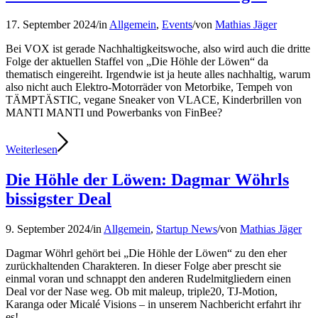
17. September 2024
/
in
Allgemein
,
Events
/
von
Mathias Jäger
Bei VOX ist gerade Nachhaltigkeitswoche, also wird auch die dritte
Folge der aktuellen Staffel von „Die Höhle der Löwen“ da
thematisch eingereiht. Irgendwie ist ja heute alles nachhaltig, warum
also nicht auch Elektro-Motorräder von Metorbike, Tempeh von
TÄMPTÄSTIC, vegane Sneaker von VLACE, Kinderbrillen von
MANTI MANTI und Powerbanks von FinBee?
Weiterlesen
Die Höhle der Löwen: Dagmar Wöhrls
bissigster Deal
9. September 2024
/
in
Allgemein
,
Startup News
/
von
Mathias Jäger
Dagmar Wöhrl gehört bei „Die Höhle der Löwen“ zu den eher
zurückhaltenden Charakteren. In dieser Folge aber prescht sie
einmal voran und schnappt den anderen Rudelmitgliedern einen
Deal vor der Nase weg. Ob mit maleup, triple20, TJ-Motion,
Karanga oder Micalé Visions – in unserem Nachbericht erfahrt ihr
es!