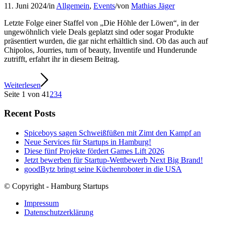
11. Juni 2024
/
in
Allgemein
,
Events
/
von
Mathias Jäger
Letzte Folge einer Staffel von „Die Höhle der Löwen“, in der
ungewöhnlich viele Deals geplatzt sind oder sogar Produkte
präsentiert wurden, die gar nicht erhältlich sind. Ob das auch auf
Chipolos, Jourries, turn of beauty, Inventife und Hunderunde
zutrifft, erfahrt ihr in diesem Beitrag.
Weiterlesen
Seite 1 von 4
1
2
3
4
Recent Posts
Spiceboys sagen Schweißfüßen mit Zimt den Kampf an
Neue Services für Startups in Hamburg!
Diese fünf Projekte fördert Games Lift 2026
Jetzt bewerben für Startup-Wettbewerb Next Big Brand!
goodBytz bringt seine Küchenroboter in die USA
© Copyright - Hamburg Startups
Impressum
Datenschutzerklärung