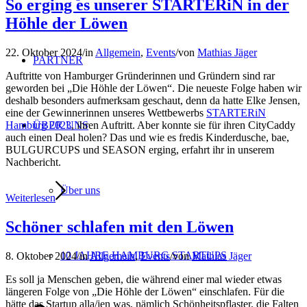
So erging es unserer STARTERiN in der
Höhle der Löwen
22. Oktober 2024
/
in
Allgemein
,
Events
/
von
Mathias Jäger
PARTNER
Auftritte von Hamburger Gründerinnen und Gründern sind rar
geworden bei „Die Höhle der Löwen“. Die neueste Folge haben wir
deshalb besonders aufmerksam geschaut, denn da hatte Elke Jensen,
eine der Gewinnerinnen unseres Wettbewerbs
STARTERiN
Hamburg 2023
, ihren Auftritt. Aber konnte sie für ihren CityCaddy
ÜBER UNS
auch einen Deal holen? Das und wie es fredis Kinderdusche, bae,
BULGURCUPS und SEASON erging, erfahrt ihr in unserem
Nachbericht.
Über uns
Weiterlesen
Schöner schlafen mit den Löwen
10 JAHRE HAMBURG STARTUPS
8. Oktober 2024
/
in
Allgemein
,
Events
/
von
Mathias Jäger
Es soll ja Menschen geben, die während einer mal wieder etwas
längeren Folge von „Die Höhle der Löwen“ einschlafen. Für die
hätte das Startup alla/jen was, nämlich Schönheitspflaster, die Falten