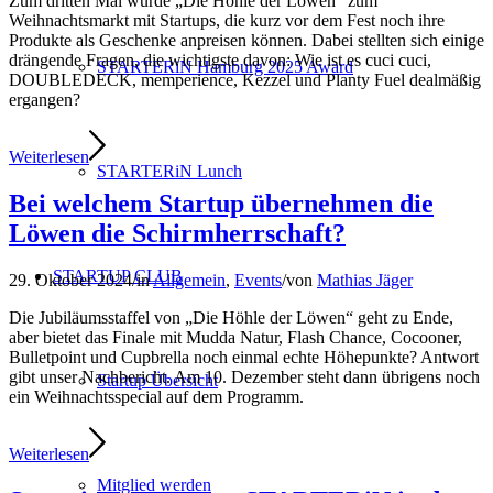
Zum dritten Mal wurde „Die Höhle der Löwen“ zum
Weihnachtsmarkt mit Startups, die kurz vor dem Fest noch ihre
Produkte als Geschenke anpreisen können. Dabei stellten sich einige
drängende Fragen, die wichtigste davon: Wie ist es cuci cuci,
STARTERiN Hamburg 2025 Award
DOUBLEDECK, memperience, Kezzel und Planty Fuel dealmäßig
ergangen?
Weiterlesen
STARTERiN Lunch
Bei welchem Startup übernehmen die
Löwen die Schirmherrschaft?
STARTUP CLUB
29. Oktober 2024
/
in
Allgemein
,
Events
/
von
Mathias Jäger
Die Jubiläumsstaffel von „Die Höhle der Löwen“ geht zu Ende,
aber bietet das Finale mit Mudda Natur, Flash Chance, Cocooner,
Bulletpoint und Cupbrella noch einmal echte Höhepunkte? Antwort
gibt unser Nachbericht. Am 10. Dezember steht dann übrigens noch
Startup Übersicht
ein Weihnachtsspecial auf dem Programm.
Weiterlesen
Mitglied werden