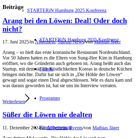
Beiträge
STARTERiN Hamburg 2025 Konferenz
Arang bei den Löwen: Deal! Oder doch
nicht?
STARTERiN Hamburg 2025 Konferenz
17. Juni 2025
/
in
Allgemein
,
Startup News
/
von
Mathias Jäger
Arang – so hieß das erste koreanische Restaurant Nordeutschland.
Vor 50 Jahren hatten es die Eltern von Sung-Hee Kim in Hamburg
eröffnet, wo die Gründerin auch geboren ist. Arang heißt auch das
Tickets
Startup, mit dem sie die Köstlichkeiten Koreas in deutsche Küchen
bringen möchte. Dafür hat sie sich in „Die Höhle der Löwen“
gewagt und sogar einen Deal abgeschlossen. Wie es dazu kam und
was daraus geworden ist, hat sie uns im Interview verraten.
Programm
Weiterlesen
Süßer die Löwen nie dealten
Kinderbetreuung
11. Dezember 2024
/
in
Allgemein
,
Events
/
von
Mathias Jäger