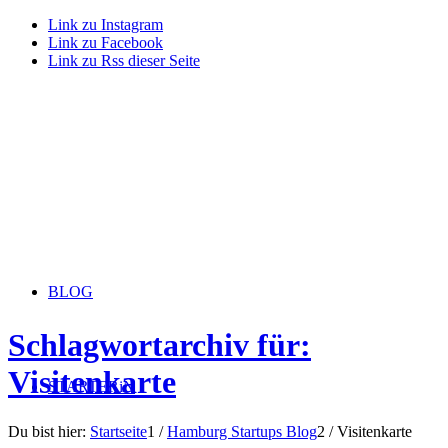
Link zu Instagram
Link zu Facebook
Link zu Rss dieser Seite
BLOG
Schlagwortarchiv für:
Visitenkarte
STARTERiN
Du bist hier:
Startseite
1
/
Hamburg Startups Blog
2
/
Visitenkarte