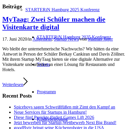
Beiträge
STARTERiN Hamburg 2025 Konferenz
MyTaag: Zwei Schüler machen die
Visitenkarte digital
STARTERiN Hamburg 2025 Konferenz
17. Juni 2020
/
in
Allgemein
,
Startup News
/
von
Mathias Jäger
Wo bleibt der unternehmerische Nachwuchs? Wir hätten da eine
Antwort in Person der Schüler Berkay Cankiran und Davis Zöllner.
Mit ihrem Startup MyTaag bieten sie eine digitale Alternative zur
Tickets
Visitenkarte und arbeiten an einer Lösung für Restaurants und
Hotels.
Weiterlesen
Programm
Recent Posts
Spiceboys sagen Schweißfüßen mit Zimt den Kampf an
Neue Services für Startups in Hamburg!
Diese fünf Projekte fördert Games Lift 2026
Kinderbetreuung
Jetzt bewerben für Startup-Wettbewerb Next Big Brand!
goodBytz bringt seine Küchenroboter in die USA