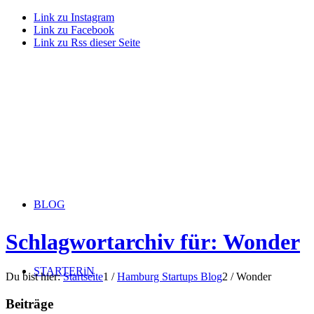
Link zu Instagram
Link zu Facebook
Link zu Rss dieser Seite
BLOG
Schlagwortarchiv für: Wonder
STARTERiN
Du bist hier:
Startseite
1
/
Hamburg Startups Blog
2
/
Wonder
Beiträge