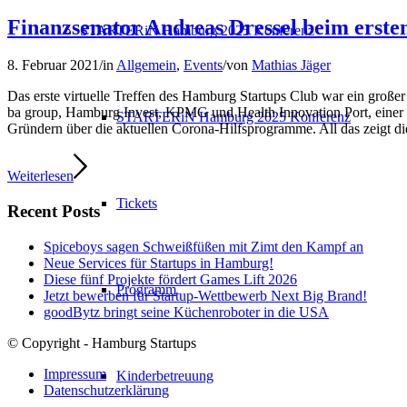
Finanzsenator Andreas Dressel beim erst
STARTERiN Hamburg 2025 Konferenz
8. Februar 2021
/
in
Allgemein
,
Events
/
von
Mathias Jäger
Das erste virtuelle Treffen des Hamburg Startups Club war ein große
ba group, Hamburg Invest, KPMG und Health Innovation Port, einer 
STARTERiN Hamburg 2025 Konferenz
Gründern über die aktuellen Corona-Hilfsprogramme. All das zeigt d
Weiterlesen
Tickets
Recent Posts
Spiceboys sagen Schweißfüßen mit Zimt den Kampf an
Neue Services für Startups in Hamburg!
Diese fünf Projekte fördert Games Lift 2026
Programm
Jetzt bewerben für Startup-Wettbewerb Next Big Brand!
goodBytz bringt seine Küchenroboter in die USA
© Copyright - Hamburg Startups
Impressum
Kinderbetreuung
Datenschutzerklärung