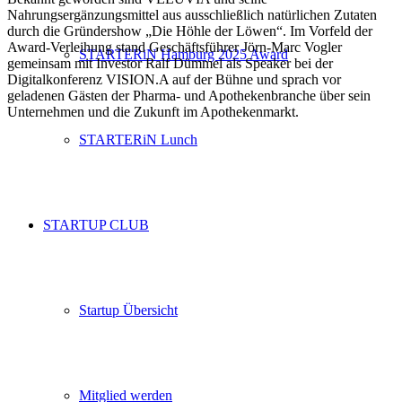
Nahrungsergänzungsmittel aus ausschließlich natürlichen Zutaten
durch die Gründershow „Die Höhle der Löwen“. Im Vorfeld der
Award-Verleihung stand Geschäftsführer Jörn-Marc Vogler
STARTERiN Hamburg 2025 Award
gemeinsam mit Investor Ralf Dümmel als Speaker bei der
Digitalkonferenz VISION.A auf der Bühne und sprach vor
geladenen Gästen der Pharma- und Apothekenbranche über sein
Unternehmen und die Zukunft im Apothekenmarkt.
STARTERiN Lunch
STARTUP CLUB
Startup Übersicht
Mitglied werden