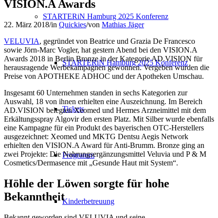
VISION.A Awards
STARTERiN Hamburg 2025 Konferenz
22. März 2018
/
in
Quickies
/
von
Mathias Jäger
VELUVIA
, gegründet von Beatrice und Grazia De Francesco
sowie Jörn-Marc Vogler, hat gestern Abend bei den VISION.A
Awards 2018 in Berlin Bronze in der Kategorie AD.VISION für
STARTERiN Hamburg 2025 Konferenz
herausragende Werbekampagnen gewonnen. Vergeben wurden die
Preise von APOTHEKE ADHOC und der Apotheken Umschau.
Insgesamt 60 Unternehmen standen in sechs Kategorien zur
Auswahl, 18 von ihnen erhielten eine Auszeichnung. Im Bereich
Tickets
AD.VISION belegten Xeomed und Hermes Arzneimittel mit dem
Erkältungsspray Algovir den ersten Platz. Mit Silber wurde ebenfalls
eine Kampagne für ein Produkt des bayerischen OTC-Herstellers
ausgezeichnet: Xeomed und MKTG Dentsu Aegis Network
erhielten den VISION.A Award für Anti-Brumm. Bronze ging an
zwei Projekte: Die Nahrungsergänzungsmittel Veluvia und P & M
Programm
Cosmetics/Dermasence mit „Gesunde Haut mit System“.
Höhle der Löwen sorgte für hohe
Bekanntheit
Kinderbetreuung
Bekannt geworden sind VELUVIA und seine