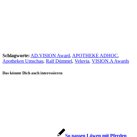
Schlagworte:
AD.VISION Award
,
APOTHEKE ADHOC
,
Apotheken Umschau
,
Ralf Dümmel
,
Veluvia
,
VISION.A Awards
Das könnte Dich auch interessieren
So passen Löwen mit Pferden