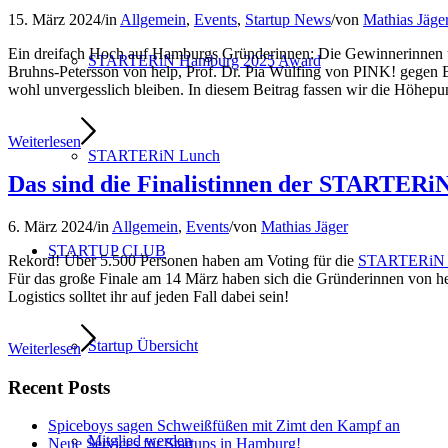
15. März 2024
/
in
Allgemein
,
Events
,
Startup News
/
von
Mathias Jäge
Ein dreifach Hoch auf Hamburgs Gründerinnen: Die Gewinnerinnen 
STARTERiN Hamburg 2025 Award
Bruhns-Petersson von help, Prof. Dr. Pia Wülfing von PINK! gegen B
wohl unvergesslich bleiben. In diesem Beitrag fassen wir die Höhep
Weiterlesen
STARTERiN Lunch
Das sind die Finalistinnen der STARTER
6. März 2024
/
in
Allgemein
,
Events
/
von
Mathias Jäger
STARTUP CLUB
Rekord! Über 5.500 Personen haben am Voting für die
STARTERiN 
Für das große Finale am 14 März haben sich die Gründerinnen von hel
Logistics solltet ihr auf jeden Fall dabei sein!
Startup Übersicht
Weiterlesen
Recent Posts
Spiceboys sagen Schweißfüßen mit Zimt den Kampf an
Mitglied werden
Neue Services für Startups in Hamburg!