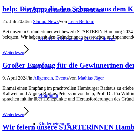
help: Die App, die den Schmerz aus dem K
STARTERiN Hamburg 2025 Konferenz
25. Juli 2024
/
in
Startup News
/
von
Lena Bertram
Bei unserem Gründerinnenwettbewerb STARTERiN Hamburg 2024 erreg
belegten. Wir haben mit den Gründerinnen gesprochen und spannend
STARTERiN Hamburg 2025 Konferenz
Weiterlesen
Großer Empfang für die Gewinnerinen 
Tickets
9. April 2024
/
in
Allgemein
,
Events
/
von
Mathias Jäger
Einmal einen Empfang im prachtvollen Hamburger Rathaus zu erlebe
Kallweit und Annika Bruhns-Petersson von help, Prof. Dr. Pia Wülf
Programm
sprachen mit ihr über Höhepunkte und Herausforderungen des Gründ
Weiterlesen
Kinderbetreuung
Wir feiern unsere STARTERiNNEN Hamb