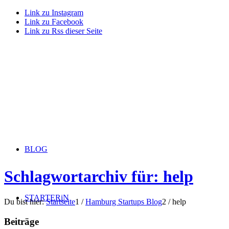
Link zu Instagram
Link zu Facebook
Link zu Rss dieser Seite
BLOG
Schlagwortarchiv für: help
STARTERiN
Du bist hier:
Startseite
1
/
Hamburg Startups Blog
2
/
help
Beiträge