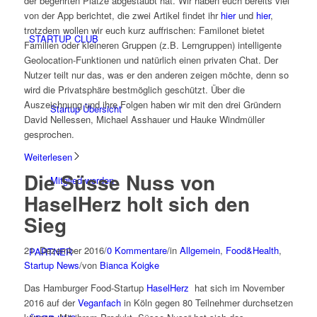
der begehrten Plätze abgestaubt hat. Wir haben euch bereits viel
von der App berichtet, die zwei Artikel findet ihr
hier
und
hier
,
trotzdem wollen wir euch kurz auffrischen: Familonet bietet
STARTUP CLUB
Familien oder kleineren Gruppen (z.B. Lerngruppen) intelligente
Geolocation-Funktionen und natürlich einen privaten Chat. Der
Nutzer teilt nur das, was er den anderen zeigen möchte, denn so
wird die Privatsphäre bestmöglich geschützt. Über die
Auszeichnung und ihre Folgen haben wir mit den drei Gründern
Startup Übersicht
David Nellessen, Michael Asshauer und Hauke Windmüller
gesprochen.
Weiterlesen
Die Süsse Nuss von
Mitglied werden
HaselHerz holt sich den
Sieg
21. Dezember 2016
/
0 Kommentare
/
in
Allgemein
,
Food&Health
,
PARTNER
Startup News
/
von
Bianca Koigke
Das Hamburger Food-Startup
HaselHerz
hat sich im November
2016 auf der
Veganfach
in Köln gegen 80 Teilnehmer durchsetzen