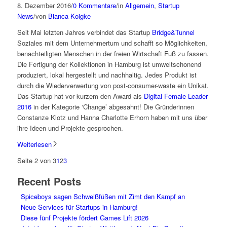
8. Dezember 2016
/
0 Kommentare
/
in
Allgemein
,
Startup
News
/
von
Bianca Koigke
Seit Mai letzten Jahres verbindet das Startup
Bridge&Tunnel
Soziales mit dem Unternehmertum und schafft so Möglichkeiten,
benachteiligten Menschen in der freien Wirtschaft Fuß zu fassen.
Die Fertigung der Kollektionen in Hamburg ist umweltschonend
produziert, lokal hergestellt und nachhaltig. Jedes Produkt ist
durch die Wiederverwertung von post-consumer-waste ein Unikat.
Das Startup hat vor kurzem den Award als
Digital Female Leader
2016
in der Kategorie ‘Change’ abgesahnt! Die Gründerinnen
Constanze Klotz und Hanna Charlotte Erhorn haben mit uns über
ihre Ideen und Projekte gesprochen.
Weiterlesen
Seite 2 von 3
1
2
3
Recent Posts
Spiceboys sagen Schweißfüßen mit Zimt den Kampf an
Neue Services für Startups in Hamburg!
Diese fünf Projekte fördert Games Lift 2026