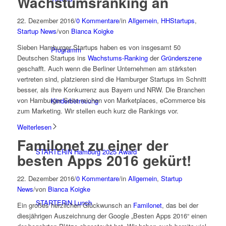
Wachstumsranking an
22. Dezember 2016
/
0 Kommentare
/
in
Allgemein
,
HHStartups
,
Startup News
/
von
Bianca Koigke
Sieben Hamburger Startups haben es von insgesamt 50
Programm
Deutschen Startups ins
Wachstums-Ranking
der
Gründerszene
geschafft. Auch wenn die Berliner Unternehmen am stärksten
vertreten sind, platzieren sind die Hamburger Startups im Schnitt
besser, als ihre Konkurrenz aus Bayern und NRW. Die Branchen
von Hamburger Seite reichen von Marketplaces, eCommerce bis
Kinderbetreuung
zum Marketing. Wir stellen euch kurz die Rankings vor.
Weiterlesen
Familonet zu einer der
STARTERiN Hamburg 2025 Award
besten Apps 2016 gekürt!
22. Dezember 2016
/
0 Kommentare
/
in
Allgemein
,
Startup
News
/
von
Bianca Koigke
STARTERiN Lunch
Ein großes herzlichen Glückwunsch an
Familonet
, das bei der
diesjährigen Auszeichnung der Google „Besten Apps 2016“ einen