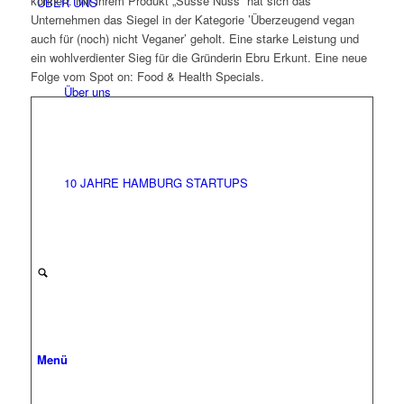
können. Mit ihrem Produkt „Süsse Nuss“ hat sich das
ÜBER UNS
Unternehmen das Siegel in der Kategorie ’Überzeugend vegan
auch für (noch) nicht Veganer’ geholt. Eine starke Leistung und
ein wohlverdienter Sieg für die Gründerin Ebru Erkunt. Eine neue
Folge vom Spot on: Food & Health Specials.
Über uns
10 JAHRE HAMBURG STARTUPS
Menü