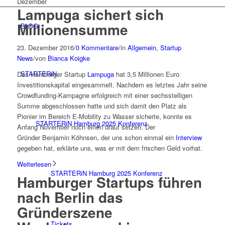
Dezember
Lampuga sichert sich
Millionensumme
BLOG
23. Dezember 2016
/
0 Kommentare
/
in
Allgemein
,
Startup
News
/
von
Bianca Koigke
STARTERiN
Das Hamburger Startup
Lampuga
hat 3,5 Millionen Euro
Investitionskapital eingesammelt. Nachdem es letztes Jahr seine
Crowdfunding-Kampagne erfolgreich mit einer sechsstelligen
Summe abgeschlossen hatte und sich damit den Platz als
Pionier im Bereich E-Mobility zu Wasser sicherte, konnte es
STARTERiN Hamburg 2025 Konferenz
Anfang November noch einen drauf setzen. Der
Gründer Benjamin Köhnsen, der uns schon einmal ein
Interview
gegeben hat, erklärte uns, was er mit dem frischen Geld vorhat.
Weiterlesen
STARTERiN Hamburg 2025 Konferenz
Hamburger Startups führen
nach Berlin das
Gründerszene
Tickets