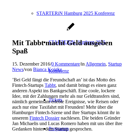
STARTERiN Hamburg 2025 Konferenz
Mit Tabbt macht Geld ausgeben
STARTERiN Hamburg 2025
Spaß
15. Dezember 2016
/
0 Kommentare
/
in
Allgemein
,
Startup
News
/
von
Bianca Koigke
Konferenz
’Bei Geld fängt die Freundschaft an’ ist das Motto des
Fintech-Startups
Tabbt
, und damit bringt es einen ganz
anderen Aspekt ins Bankgeschäft. Eine coole, lockere
Idee, mit der Zahlungen mehr als nur Geldtransfers sind,
Tickets
nämlich gemeinsam erlebte Ereignisse, wie Reisen oder
auch nur eine Taxifahrt mit Freunden! Mehr über die
Hamburger Fintech-Szene und ihre Startups könnt ihr in
unserem
Fintech Dossier
nachlesen. Die beiden Gründer
Jan Michaelis und Lucas Romero haben mit uns über ihre
Programm
Gedanken hinter dem Startup gesprochen.