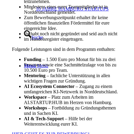
teilzunehmen.
Mindestens eines eurer Teammitglieder ist in
10 JAHRE HAMBURG STARTUPS
Norddeutschland gemeldet.
Zum Bewerbungszeitpunkt erhaltet ihr keine
öffentlichen finanziellen Fördermittel für eure
eingereichte Idee.
Ihr habt noch nicht gegründet und seid auch nicht
Suche
im Handelsregister eingetragen.
Folgende Leistungen sind in dem Programm enthalten:
Funding
– 1.500 Euro pro Monat für bis zu drei
Personen sowie eine Sachmittelzulage von bis zu
Menü
Menü
10.500 Euro pro Team.
Mentoring
– fachliche Unterstützung in allen
wichtigen Fragen zur Gründung.
AI Ecosystem Connector
– Zugang zu einem
umfangreichen KI-Netzwerk in Norddeutschland.
Workspace
– Platz zum Arbeiten im
AI.STARTUP.HUB im Herzen von Hamburg.
Workshops
– Fortbildung zu Gründungsthemen
und in Sachen KI.
AI & Tech-Support
– Hilfe bei der
Weiterentwicklung eurer KI.