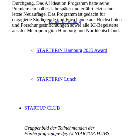
Durchgang. Das AI Ideation Programm hatte seine
Premiere ein halbes Jahr später und erfährt jetzt seine
letzte Neuauflage. Das Programm ist gedacht für
engagierte Studierende und Forschende aus Hochschulen
Kinderbetreuung
und Forschungseinrichtungen sowie alle KI-Begeisterte
aus der Metropolregion Hamburg und Norddeutschland.
STARTERiN Hamburg 2025 Award
STARTERiN Lunch
STARTUP CLUB
Gruppenbild der Teilnehmenden der
Förderprogramme des AI.STARTUP:HUBS