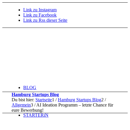
Link zu Instagram
Link zu Facebook
Link zu Rss dieser Seite
BLOG
Hamburg Startups Blog
Du bist hier:
Startseite
1
/
Hamburg Startups Blog
2
/
Allgemein
3
/
AI Ideation Programm – letzte Chance für
eure Bewerbung!
STARTERiN