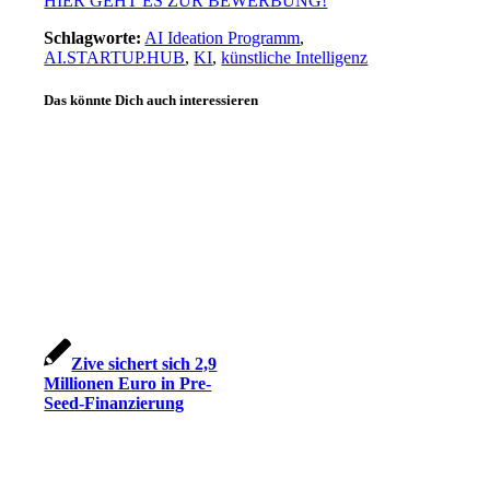
HIER GEHT ES ZUR BEWERBUNG!
Schlagworte:
AI Ideation Programm
,
AI.STARTUP.HUB
,
KI
,
künstliche Intelligenz
Das könnte Dich auch interessieren
Zive sichert sich 2,9
Millionen Euro in Pre-
Seed-Finanzierung