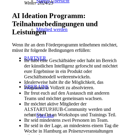
Startup Übersicht
Winter 2024/25
AI Ideation Programm:
Teilnahmebedingungen und
Mitglied werden
Leistungen
Wenn ihr an dem Förderprogramm teilnehmen möchtet,
müsst ihr folgende Bedingungen erfüllen:
PARTNER
Ihr habt eine Geschäftsidee oder habt im Bereich
der künstlichen Intelligenz geforscht und möchtet
eure Ergebnisse in ein Produkt oder
Geschäftsmodell weiterentwickeln.
Idealerweise habt ihr die Möglichkeit, das
ÜBER UNS
Programm in Vollzeit zu absolvieren.
Ihr freut euch auf den Austausch mit anderen
Teams und möchtet gemeinsam wachsen.
Ihr möchtet aktive Mitglieder der
AI.STARTUP.HUB-Community werden und
nehmt vor Ort an Workshops und Trainings Teil.
Über uns
Ihr seid mindestens zwei Personen im Team.
Ihr seid in der Lage, an mindestens einem Tag die
Woche in Hamburg an Präsenzveranstaltungen