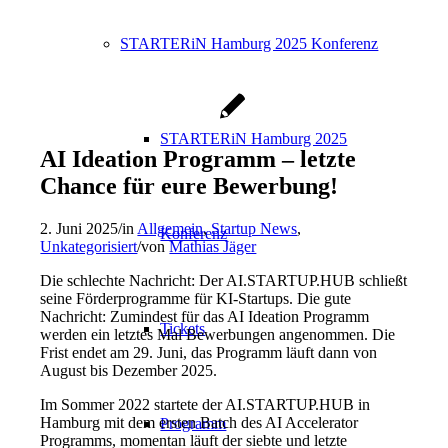
STARTERiN Hamburg 2025 Konferenz
STARTERiN Hamburg 2025
AI Ideation Programm – letzte
Chance für eure Bewerbung!
2. Juni 2025
/
in
Allgemein
,
Startup News
,
Konferenz
Unkategorisiert
/
von
Mathias Jäger
Die schlechte Nachricht: Der AI.STARTUP.HUB schließt
seine Förderprogramme für KI-Startups. Die gute
Nachricht: Zumindest für das AI Ideation Programm
Tickets
werden ein letztes Mal Bewerbungen angenommen. Die
Frist endet am 29. Juni, das Programm läuft dann von
August bis Dezember 2025.
Im Sommer 2022 startete der AI.STARTUP.HUB in
Hamburg mit dem ersten Batch des AI Accelerator
Programm
Programms, momentan läuft der siebte und letzte