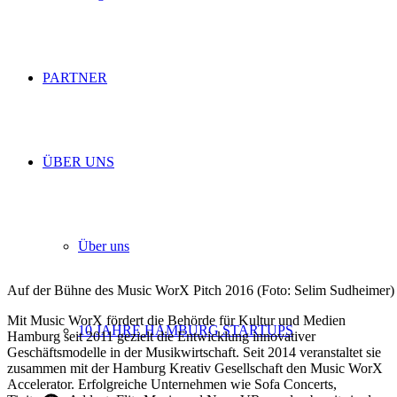
PARTNER
ÜBER UNS
Über uns
Auf der Bühne des Music WorX Pitch 2016 (Foto: Selim Sudheimer)
Mit Music WorX fördert die Behörde für Kultur und Medien
10 JAHRE HAMBURG STARTUPS
Hamburg seit 2011 gezielt die Entwicklung innovativer
Geschäftsmodelle in der Musikwirtschaft. Seit 2014 veranstaltet sie
zusammen mit der Hamburg Kreativ Gesellschaft den Music WorX
Accelerator. Erfolgreiche Unternehmen wie Sofa Concerts,