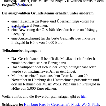
Tinitracks, Addact, Flits Music und Noys VR wurden bereits in dem
Suche
Programm gefördert.
Die ausgewählten Gründerteams erhalten unter anderem
einen Zuschuss zu Reise- und Übernachtungskosten für
maximal zwei Personen.
Menü
Menü
eine Bewertung der Geschäftsidee durch eine unabhängige
Fachjury.
eine Auszeichnung für die beste Geschäftsidee inklusive
Preisgeld in Höhe von 5.000 Euro.
Teilnahmebedingungen:
Das Geschäftsmodell betrifft die Musikwirtschaft oder hat
zumindest einen starken Bezug dazu.
Das Startupbefindet sich in der Vorgründungsphase oder
wurde vor maximal zwei Jahren gegründet.
Mindestens eine Person aus dem Team kann am 29.
November in Hamburg das Unternehmen präsentieren und
dort im Rahmen des Music WorX Pitch um ein Preisgeld in
Höhe von 5.000 Euro pitchen.
Weitere Infos und die Bewerbungsunterlagen gibt es
hier
.
Schlagworte:
Hamburg Kreativ Gesellschaft
,
Music WorX Pitch
,