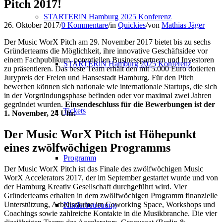
Pitch 2017!
STARTERiN Hamburg 2025 Konferenz
26. Oktober 2017
/
0 Kommentare
/
in
Quickies
/
von
Mathias Jäger
Der Music WorX Pitch am 29. November 2017 bietet bis zu sechs
Gründerteams die Möglichkeit, ihre innovative Geschäftsidee vor
einem Fachpublikum, potentiellen Businesspartnern und Investoren
STARTERiN Hamburg 2025 Konferenz
zu präsentieren. Das beste Team erhält den mit 5.000 Euro dotierten
Jurypreis der Freien und Hansestadt Hamburg. Für den Pitch
bewerben können sich nationale wie internationale Startups, die sich
in der Vorgründungsphase befinden oder vor maximal zwei Jahren
gegründet wurden.
Einsendeschluss für die Bewerbungen ist der
Tickets
1. November, 24 Uhr.
Der Music WorX Pitch ist Höhepunkt
eines zwölfwöchigen Programms
Programm
Der Music WorX Pitch ist das Finale des zwölfwöchigen Music
WorX Accelerators 2017, der im September gestartet wurde und von
der Hamburg Kreativ Gesellschaft durchgeführt wird. Vier
Gründerteams erhalten in dem zwölfwöchigen Programm finanzielle
Unterstützung, Arbeitsräume im Coworking Space, Workshops und
Kinderbetreuung
Coachings sowie zahlreiche Kontakte in die Musikbranche. Die vier