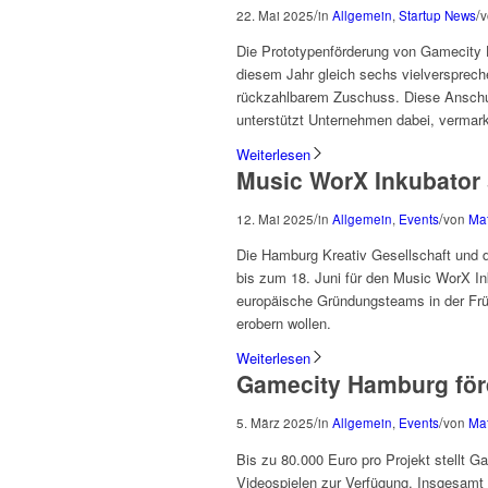
/
/
22. Mai 2025
in
Allgemein
,
Startup News
Die Prototypenförderung von Gamecity H
diesem Jahr gleich sechs vielversprech
rückzahlbarem Zuschuss. Diese Anschu
unterstützt Unternehmen dabei, vermark
Weiterlesen
Music WorX Inkubator 
/
/
12. Mai 2025
in
Allgemein
,
Events
von
Mat
Die Hamburg Kreativ Gesellschaft und d
bis zum 18. Juni für den Music WorX I
europäische Gründungsteams in der Frü
erobern wollen.
Weiterlesen
Gamecity Hamburg förd
/
/
5. März 2025
in
Allgemein
,
Events
von
Mat
Bis zu 80.000 Euro pro Projekt stellt 
Videospielen zur Verfügung. Insgesamt