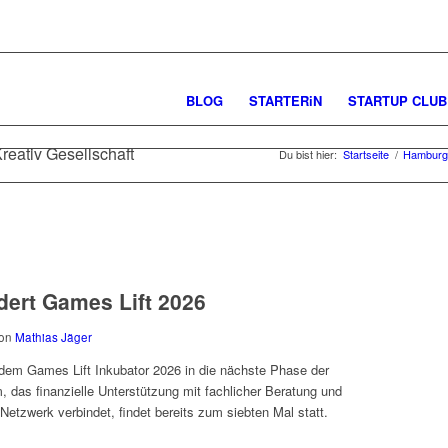
BLOG
STARTERiN
STARTUP CLUB
reativ Gesellschaft
Du bist hier:
Startseite
/
Hamburg 
rdert Games Lift 2026
on
Mathias Jäger
 dem Games Lift Inkubator 2026 in die nächste Phase der
 das finanzielle Unterstützung mit fachlicher Beratung und
etzwerk verbindet, findet bereits zum siebten Mal statt.