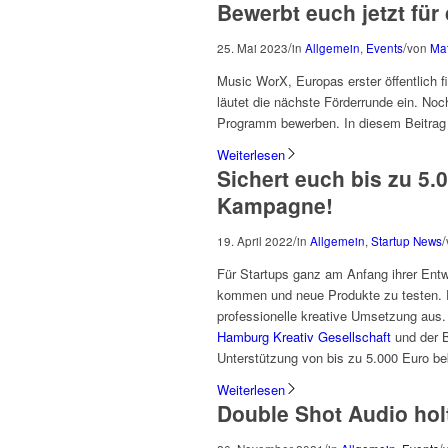
Bewerbt euch jetzt für
/
/
25. Mai 2023
in
Allgemein
,
Events
von
Mat
Music WorX, Europas erster öffentlich f
läutet die nächste Förderrunde ein. No
Programm bewerben. In diesem Beitrag er
Weiterlesen
Sichert euch bis zu 5.
Kampagne!
/
/
19. April 2022
in
Allgemein
,
Startup News
Für Startups ganz am Anfang ihrer Entwi
kommen und neue Produkte zu testen. E
professionelle kreative Umsetzung aus
Hamburg Kreativ Gesellschaft
und der B
Unterstützung von bis zu 5.000 Euro 
Weiterlesen
Double Shot Audio hol