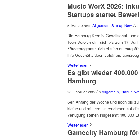
Music WorX 2026: Inku
Startups startet Bew
/
/
5. Mai 2026
in
Allgemein
,
Startup News
v
Die Hamburg Kreativ Gesellschaft und 
Tech-Bereich ein, sich bis zum 17. Jun
Förderprogramm richtet sich an europä
ihre Geschäftsideen schärfen, überzeu
Weiterlesen
Es gibt wieder 400.00
Hamburg
/
26. Februar 2026
in
Allgemein
,
Startup N
Seit Anfang der Woche und noch bis zu
kleine und mittlere Unternehmen auf d
Verfügung stehen insgesamt 400.000 Eur
Weiterlesen
Gamecity Hamburg för