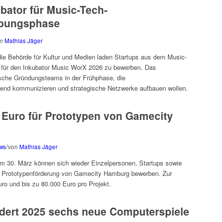
bator für Music-Tech-
erbungsphase
on
Mathias Jäger
die Behörde für Kultur und Medien laden Startups aus dem Music-
i für den Inkubator Music WorX 2026 zu bewerben. Das
ische Gründungsteams in der Frühphase, die
gend kommunizieren und strategische Netzwerke aufbauen wollen.
0 Euro für Prototypen von Gamecity
/
ews
von
Mathias Jäger
m 30. März können sich wieder Einzelpersonen, Startups sowie
ie Prototypenförderung von Gamecity Hamburg bewerben. Zur
o und bis zu 80.000 Euro pro Projekt.
dert 2025 sechs neue Computerspiele