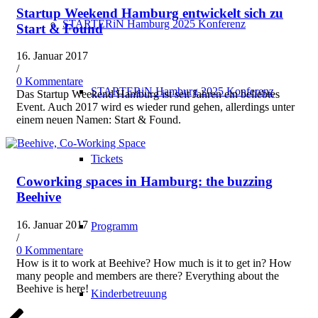
Startup Weekend Hamburg entwickelt sich zu
STARTERiN Hamburg 2025 Konferenz
Start & Found
16. Januar 2017
/
0 Kommentare
STARTERiN Hamburg 2025 Konferenz
Das Startup Weekend Hamburg ist seit Jahren ein beliebtes
Event. Auch 2017 wird es wieder rund gehen, allerdings unter
einem neuen Namen: Start & Found.
Tickets
Coworking spaces in Hamburg: the buzzing
Beehive
16. Januar 2017
Programm
/
0 Kommentare
How is it to work at Beehive? How much is it to get in? How
many people and members are there? Everything about the
Beehive is here!
Kinderbetreuung