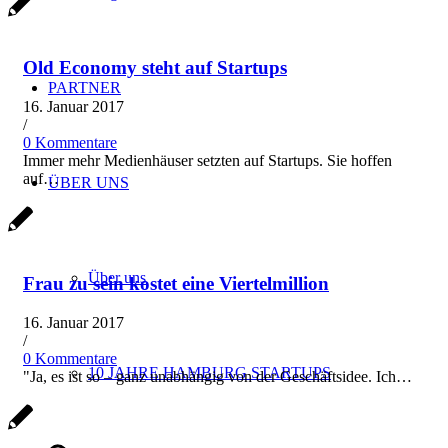
Old Economy steht auf Startups
PARTNER
16. Januar 2017
/
0 Kommentare
Immer mehr Medienhäuser setzten auf Startups. Sie hoffen
auf…
ÜBER UNS
Über uns
Frau zu sein kostet eine Viertelmillion
16. Januar 2017
/
0 Kommentare
10 JAHRE HAMBURG STARTUPS
"Ja, es ist so – ganz unabhängig von der Geschäftsidee. Ich…