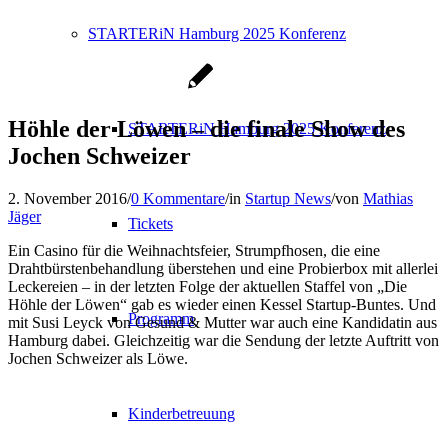
STARTERiN Hamburg 2025 Konferenz
Höhle der Löwen – die finale Show des
STARTERiN Hamburg 2025 Konferenz
Jochen Schweizer
2. November 2016
/
0 Kommentare
/
in
Startup News
/
von
Mathias
Jäger
Tickets
Ein Casino für die Weihnachtsfeier, Strumpfhosen, die eine
Drahtbürstenbehandlung überstehen und eine Probierbox mit allerlei
Leckereien – in der letzten Folge der aktuellen Staffel von „Die
Höhle der Löwen“ gab es wieder einen Kessel Startup-Buntes. Und
Programm
mit Susi Leyck von Gesund & Mutter war auch eine Kandidatin aus
Hamburg dabei. Gleichzeitig war die Sendung der letzte Auftritt von
Jochen Schweizer als Löwe.
Kinderbetreuung