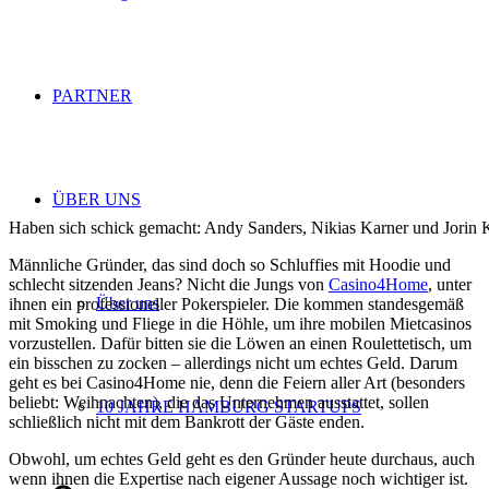
PARTNER
ÜBER UNS
Haben sich schick gemacht: Andy Sanders, Nikias Karner und Jorin 
Männliche Gründer, das sind doch so Schluffies mit Hoodie und
schlecht sitzenden Jeans? Nicht die Jungs von
Casino4Home
, unter
Über uns
ihnen ein professioneller Pokerspieler. Die kommen standesgemäß
mit Smoking und Fliege in die Höhle, um ihre mobilen Mietcasinos
vorzustellen. Dafür bitten sie die Löwen an einen Roulettetisch, um
ein bisschen zu zocken – allerdings nicht um echtes Geld. Darum
geht es bei Casino4Home nie, denn die Feiern aller Art (besonders
beliebt: Weihnachten), die das Unternehmen ausstattet, sollen
10 JAHRE HAMBURG STARTUPS
schließlich nicht mit dem Bankrott der Gäste enden.
Obwohl, um echtes Geld geht es den Gründer heute durchaus, auch
wenn ihnen die Expertise nach eigener Aussage noch wichtiger ist.