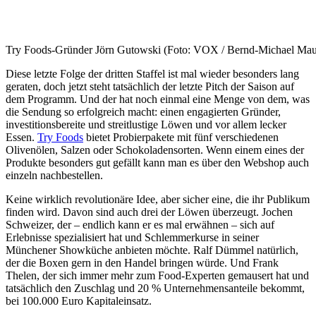
Try Foods-Gründer Jörn Gutowski (Foto: VOX / Bernd-Michael Mau
Diese letzte Folge der dritten Staffel ist mal wieder besonders lang
geraten, doch jetzt steht tatsächlich der letzte Pitch der Saison auf
dem Programm. Und der hat noch einmal eine Menge von dem, was
die Sendung so erfolgreich macht: einen engagierten Gründer,
investitionsbereite und streitlustige Löwen und vor allem lecker
Essen.
Try Foods
bietet Probierpakete mit fünf verschiedenen
Olivenölen, Salzen oder Schokoladensorten. Wenn einem eines der
Produkte besonders gut gefällt kann man es über den Webshop auch
einzeln nachbestellen.
Keine wirklich revolutionäre Idee, aber sicher eine, die ihr Publikum
finden wird. Davon sind auch drei der Löwen überzeugt. Jochen
Schweizer, der – endlich kann er es mal erwähnen – sich auf
Erlebnisse spezialisiert hat und Schlemmerkurse in seiner
Münchener Showküche anbieten möchte. Ralf Dümmel natürlich,
der die Boxen gern in den Handel bringen würde. Und Frank
Thelen, der sich immer mehr zum Food-Experten gemausert hat und
tatsächlich den Zuschlag und 20 % Unternehmensanteile bekommt,
bei 100.000 Euro Kapitaleinsatz.