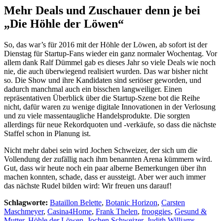
Mehr Deals und Zuschauer denn je bei
„Die Höhle der Löwen“
So, das war’s für 2016 mit der Höhle der Löwen, ab sofort ist der
Dienstag für Startup-Fans wieder ein ganz normaler Wochentag. Vor
allem dank Ralf Dümmel gab es dieses Jahr so viele Deals wie noch
nie, die auch überwiegend realisiert wurden. Das war bisher nicht
so. Die Show und ihre Kandidaten sind seriöser geworden, und
dadurch manchmal auch ein bisschen langweiliger. Einen
repräsentativen Überblick über die Startup-Szene bot die Reihe
nicht, dafür waren zu wenige digitale Innovationen in der Verlosung
und zu viele massentaugliche Handelsprodukte. Die sorgten
allerdings für neue Rekordquoten und -verkäufe, so dass die nächste
Staffel schon in Planung ist.
Nicht mehr dabei sein wird Jochen Schweizer, der sich um die
Vollendung der zufällig nach ihm benannten Arena kümmern wird.
Gut, dass wir heute noch ein paar alberne Bemerkungen über ihn
machen konnten, schade, dass er aussteigt. Aber wer auch immer
das nächste Rudel bilden wird: Wir freuen uns darauf!
Schlagworte:
Bataillon Belette
,
Botanic Horizon
,
Carsten
Maschmeyer
,
Casina4Home
,
Frank Thelen
,
frooggies
,
Gesund &
Mutter
,
Höhle der Löwen
,
Jochen Schweizer
,
Judith Williams
,