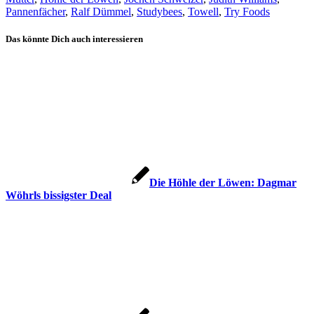
Pannenfächer
,
Ralf Dümmel
,
Studybees
,
Towell
,
Try Foods
Das könnte Dich auch interessieren
Die Höhle der Löwen: Dagmar
Wöhrls bissigster Deal