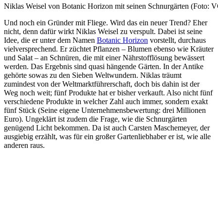
Niklas Weisel von Botanic Horizon mit seinen Schnurgärten (Foto: 
Und noch ein Gründer mit Fliege. Wird das ein neuer Trend? Eher
nicht, denn dafür wirkt Niklas Weisel zu verspult. Dabei ist seine
Idee, die er unter dem Namen
Botanic Horizon
vorstellt, durchaus
vielversprechend. Er züchtet Pflanzen – Blumen ebenso wie Kräuter
und Salat – an Schnüren, die mit einer Nährstofflösung bewässert
werden. Das Ergebnis sind quasi hängende Gärten. In der Antike
gehörte sowas zu den Sieben Weltwundern. Niklas träumt
zumindest von der Weltmarktführerschaft, doch bis dahin ist der
Weg noch weit; fünf Produkte hat er bisher verkauft. Also nicht fünf
verschiedene Produkte in welcher Zahl auch immer, sondern exakt
fünf Stück (Seine eigene Unternehmensbewertung: drei Millionen
Euro). Ungeklärt ist zudem die Frage, wie die Schnurgärten
genügend Licht bekommen. Da ist auch Carsten Maschemeyer, der
ausgiebig erzählt, was für ein großer Gartenliebhaber er ist, wie alle
anderen raus.