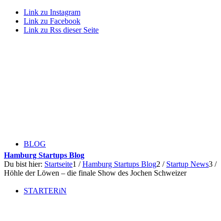
Link zu Instagram
Link zu Facebook
Link zu Rss dieser Seite
BLOG
Hamburg Startups Blog
Du bist hier:
Startseite
1
/
Hamburg Startups Blog
2
/
Startup News
3
/
Höhle der Löwen – die finale Show des Jochen Schweizer
STARTERiN