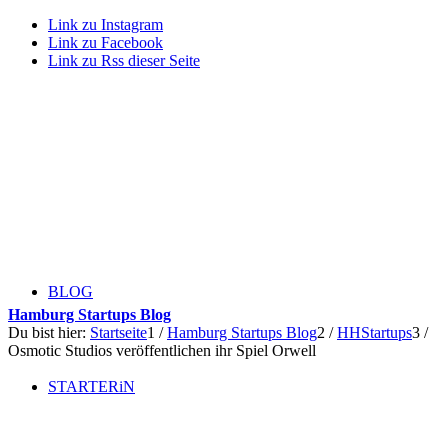
Link zu Instagram
Link zu Facebook
Link zu Rss dieser Seite
BLOG
Hamburg Startups Blog
Du bist hier:
Startseite
1
/
Hamburg Startups Blog
2
/
HHStartups
3
/
Osmotic Studios veröffentlichen ihr Spiel Orwell
STARTERiN