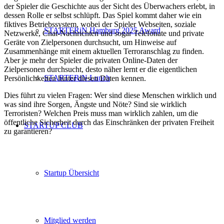
der Spieler die Geschichte aus der Sicht des Überwachers erlebt, in
dessen Rolle er selbst schlüpft. Das Spiel kommt daher wie ein
fiktives Betriebssystem, wobei der Spieler Webseiten, soziale
STARTERiN Hamburg 2025 Award
Netzwerke, Chat-Nachrichten und sogar Telefonate und private
Geräte von Zielpersonen durchsucht, um Hinweise auf
Zusammenhänge mit einem aktuellen Terroranschlag zu finden.
Aber je mehr der Spieler die privaten Online-Daten der
Zielpersonen durchsucht, desto näher lernt er die eigentlichen
STARTERiN Lunch
Persönlichkeiten hinter diesen Daten kennen.
Dies führt zu vielen Fragen: Wer sind diese Menschen wirklich und
was sind ihre Sorgen, Ängste und Nöte? Sind sie wirklich
Terroristen? Welchen Preis muss man wirklich zahlen, um die
öffentliche Sicherheit durch das Einschränken der privaten Freiheit
STARTUP CLUB
zu garantieren?
Startup Übersicht
Mitglied werden