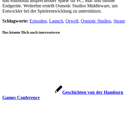
und emotional ansprechender Spiele für PC, Mac und mobile
Endgeräte. Weiterhin erstellt Osmotic Studios Middleware, um
Entwickler bei der Spieleentwicklung zu unterstützen.
Schlagworte:
Episoden
,
Launch
,
Orwell
,
Osmotic Studios
,
Steam
Das könnte Dich auch interessieren
Geschichten von der Hamburg
Games Conference