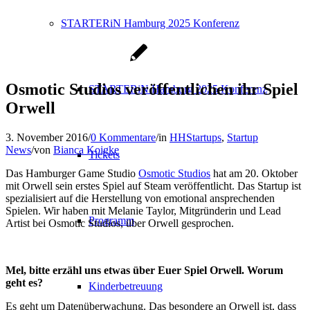
STARTERiN Hamburg 2025 Konferenz
Osmotic Studios veröffentlichen ihr Spiel
STARTERiN Hamburg 2025 Konferenz
Orwell
3. November 2016
/
0 Kommentare
/
in
HHStartups
,
Startup
News
/
von
Bianca Koigke
Tickets
Das Hamburger Game Studio
Osmotic Studios
hat am 20. Oktober
mit Orwell sein erstes Spiel auf Steam veröffentlicht. Das Startup ist
spezialisiert auf die Herstellung von emotional ansprechenden
Spielen. Wir haben mit Melanie Taylor, Mitgründerin und Lead
Programm
Artist bei Osmotic Studios, über Orwell gesprochen.
Mel, bitte erzähl uns etwas über Euer Spiel Orwell. Worum
geht es?
Kinderbetreuung
Es geht um Datenüberwachung. Das besondere an Orwell ist, dass