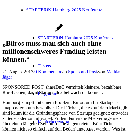
STARTERiN Hamburg 2025 Konferenz
STARTERiN Hamburg 2025 Konferenz
„Büros muss man sich auch ohne
millionenschweres Funding leisten
können.“
Tickets
21. August 2017
/
0 Kommentare
/
in
Sponsored Post
/
von
Mathias
Jäger
SPONSORED POST: shareDnC vermittelt kleinere, bezahlbare
Büroflächen, damit Startups flexibel wachsen können.
Programm
Hamburg kämpft mit einem Problem: Büroraum für Startups ist
knapp oder kaum bezahlbar. Die Flächen, die es auf dem Markt gibt,
sind kaum für die Gründungsphase von Startups geeignet: entweder
zu teuer oder zu unflexibel. Zudem laufen die Mietverträge meist
Kinderbetreuung
über einen längeren Zeitraum. Die angemieteten Büroflächen
können nicht so einfach auf den Bedarf angepasst werden. Was ist