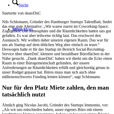
Suche
Startseite von shareDnC
Nils Schlomann, Gründer des Hamburger Startups TalentBait, findet
das eine gute Alternative: „Wir waren zuerst im Coworking-Space.
Menü
Menü
Zugegeben: Die Atmosphäre und die Räumlichkeiten hatten uns gut
gefallen. Es war aber teilweise richtig laut. Das erschwert den
Austausch. Wir wollten daher unseren eigenen Raum. Das war für
uns als Startup auf dem üblichen Weg aber einfach zu teuer.“
Deswegen hatte er für das Startup im Bereich Social-Recruiting-
Service über shareDnC kleinere und bezahlbare Büroflächen in der
Nähe gesucht. „Dank shareDnC haben wir direkt um die Ecke einen
Raum in einer Bürogemeinschaft gefunden, der unsere
Anforderungen an Räumlichkeiten erfüllt und gleichzeitig genau in
unser Budget gepasst hat. Büros muss man sich auch ohne
millionenschweres Funding leisten können“, sagt Schlomann.
Nur für den Platz Miete zahlen, den man
tatsächlich nutzt
Ähnlich ging Nicolas Jacobi, Gründer des Startups Immomio, vor:
„Als wir uns entschieden haben, unser eigenes Büro mit einem