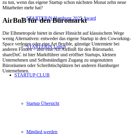
zu tun, wenn das eigene Startup schon nächsten Monat zehn neue
Mitarbeiter mehr hat?
STARTERiN Hamburg 2025 Award
AirBnB für den Büromarkt
Die Elbmetropole bietet in dieser Hinsicht auf klassischem Wege
wenig Alternativen: entweder das eigene Startup in den Coworking-
Space verlegen oder eine Art flexible, günstige Untermiete bei
STARTERiN Lunch
anderen Firmen – also eine Art AirBnB für den Büromarkt.
shareDnC ist hier Marktführer und eröffnet Startups, kleinen
Unternehmen und Selbstständigen Zugang zu ungenutzten
Büroräumen oder Schreibtischplätzen bei anderen Hamburger
Unternehmen.
STARTUP CLUB
Startup Übersicht
Mitglied werden