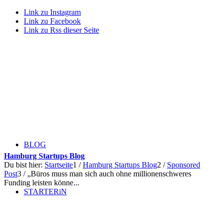
Link zu Instagram
Link zu Facebook
Link zu Rss dieser Seite
BLOG
Hamburg Startups Blog
Du bist hier:
Startseite
1
/
Hamburg Startups Blog
2
/
Sponsored
Post
3
/
„Büros muss man sich auch ohne millionenschweres
Funding leisten könne...
STARTERiN