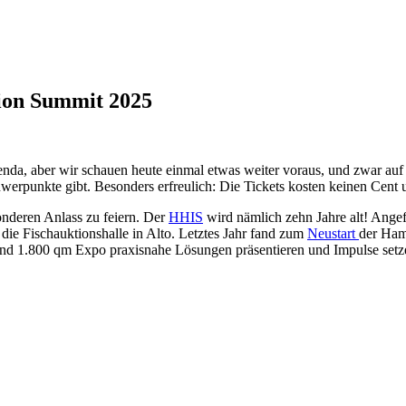
ion Summit 2025
da, aber wir schauen heute einmal etwas weiter voraus, und zwar auf 
hwerpunkte gibt. Besonders erfreulich: Die Tickets kosten keinen Cent
nderen Anlass zu feiern. Der
HHIS
wird nämlich zehn Jahre alt! Angef
e Fischauktionshalle in Alto. Letztes Jahr fand zum
Neustart
der Ham
und 1.800 qm Expo
praxisnahe Lösungen präsentieren und Impulse set