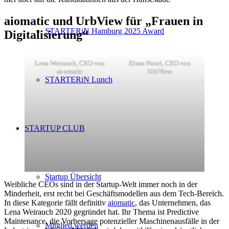
aiomatic und UrbView für „Frauen in
STARTERiN Hamburg 2025 Award
Digitalisierung“
Lena Weirauch, CEO von
Elnaz Nouri, CEO von
ai-omatic
UrbView
STARTERiN Lunch
STARTUP CLUB
Startup Übersicht
Weibliche CEOs sind in der Startup-Welt immer noch in der
Minderheit, erst recht bei Geschäftsmodellen aus dem Tech-Bereich.
In diese Kategorie fällt definitiv
aiomatic
, das Unternehmen, das
Lena Weirauch 2020 gegründet hat. Ihr Thema ist Predictive
Maintenance, die Vorhersage potenzieller Maschinenausfälle in der
Mitglied werden