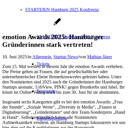
STARTERiN Hamburg 2025 Konferenz
emotion Awards 2025: Hamburger
STARTERiN Hamburg 2025 Konferenz
Gründerinnen stark vertreten!
10. Juni 2025
/
in
Allgemein
,
Startup News
/
von
Mathias Jäger
Tickets
Zum 15. Mal werden in diesem Jahr die emotion Awards verliehen.
Die Preise gehen an Frauen, die auf gesellschaftlicher oder
unternehmerischer Ebene Bemerkenswertes geleistet haben. Unter
den Nominierten sind 2025 auch die Gründerinnen der Hamburger
Startups aiomatic, UrbView, PINK! gegen Brustkrebs und fabel. Ihr
Programm
könnt im Online-Voting noch bis zum 30. Juni für sie abstimmen.
Insgesamt sechs Kategorien gibt es bei den emotion Awards: „Frau
der Stunde“, „Soziale Werte“, „Diversity in Media“, „Frauen in
Digitalisierung“, „Gründerinnen“ und den Team-Sonderpreis „Hand
in Hand“. Selbstverständlich haben alle Nominierten
Kinderbetreuung
Aufmerksamkeit verdient, als Hamburg Startups fokussieren wir uns
hier aber auf die Kandidatinnen aus der Hansestadt.