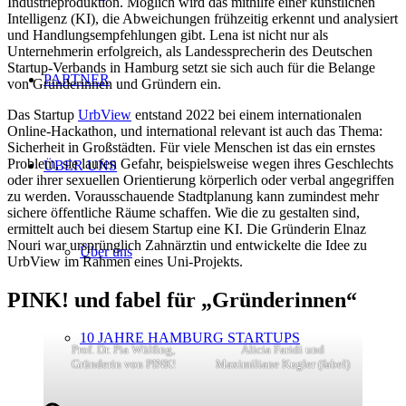
Industrieproduktion. Möglich wird das mithilfe einer künstlichen
Intelligenz (KI), die Abweichungen frühzeitig erkennt und analysiert
und Handlungsempfehlungen gibt. Lena ist nicht nur als
Unternehmerin erfolgreich, als Landessprecherin des Deutschen
Startup-Verbands in Hamburg setzt sie sich auch für die Belange
PARTNER
von Gründerinnen und Gründern ein.
Das Startup
UrbView
entstand 2022 bei einem internationalen
Online-Hackathon, und international relevant ist auch das Thema:
Sicherheit in Großstädten. Für viele Menschen ist das ein ernstes
Problem, sie laufen Gefahr, beispielsweise wegen ihres Geschlechts
ÜBER UNS
oder ihrer sexuellen Orientierung körperlich oder verbal angegriffen
zu werden. Vorausschauende Stadtplanung kann zumindest mehr
sichere öffentliche Räume schaffen. Wie die zu gestalten sind,
ermittelt auch bei diesem Startup eine KI. Die Gründerin Elnaz
Nouri war ursprünglich Zahnärztin und entwickelte die Idee zu
Über uns
UrbView im Rahmen eines Uni-Projekts.
PINK! und fabel für „Gründerinnen“
10 JAHRE HAMBURG STARTUPS
Prof. Dr. Pia Wülfing,
Alicia Faridi und
Gründerin von PINK!
Maximiliane Kugler (fabel)