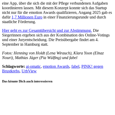
eine App, über die sich die mit der Pflege verbundenen Aufgaben
koordinieren lassen. Mit diesem Konzept konnte sich das Startup
nicht nur für die emotion Awards qualifizieren, Angang 2025 gab es
dafür
1,7 Millionen Euro
in einer Finanzierungsrunde und durch
staatliche Förderung.
Hier geht es zur Gesamtübersicht und zur Abstimmung.
Die
Siegerinnen ergeben sich aus der Kombination des Online-Votings
und einer Juryentscheidung. Die Preisübergabe findet am 4.
September in Hamburg statt.
Fotos: Henning von Holdt (Lena Wirauch), Klara Yoon (Elnaz
Nouri), Mathias Jäger (Pia Wülfing) und fabel
Schlagworte:
ai-omatic
,
emotion Awards
,
fabel
,
PINK! gegen
Brustkrebs
,
UrbView
Das könnte Dich auch interessieren