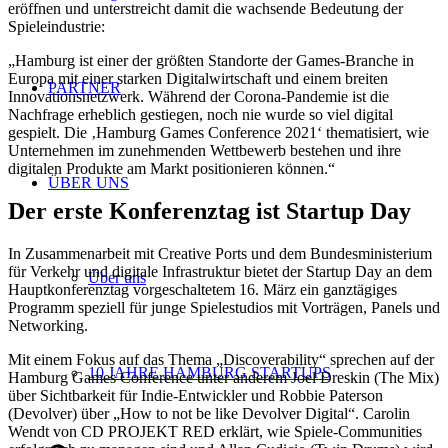
eröffnen und unterstreicht damit die wachsende Bedeutung der
Spieleindustrie:
„Hamburg ist einer der größten Standorte der Games-Branche in
Europa mit einer starken Digitalwirtschaft und einem breiten
PARTNER
Innovationsnetzwerk. Während der Corona-Pandemie ist die
Nachfrage erheblich gestiegen, noch nie wurde so viel digital
gespielt. Die ‚Hamburg Games Conference 2021‘ thematisiert, wie
Unternehmen im zunehmenden Wettbewerb bestehen und ihre
digitalen Produkte am Markt positionieren können.“
ÜBER UNS
Der erste Konferenztag ist Startup Day
In Zusammenarbeit mit Creative Ports und dem Bundesministerium
für Verkehr und digitale Infrastruktur bietet der Startup Day an dem
Über uns
Hauptkonferenztag vorgeschaltetem 16. März ein ganztägiges
Programm speziell für junge Spielestudios mit Vorträgen, Panels und
Networking.
Mit einem Fokus auf das Thema „Discoverability“ sprechen auf der
10 JAHRE HAMBURG STARTUPS
Hamburg Games Conference unter anderem Joel Dreskin (The Mix)
über Sichtbarkeit für Indie-Entwickler und Robbie Paterson
(Devolver) über „How to not be like Devolver Digital“. Carolin
Wendt von CD PROJEKT RED erklärt, wie Spiele-Communities