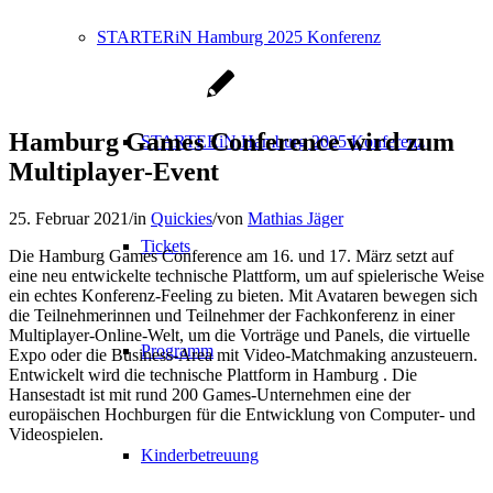
STARTERiN Hamburg 2025 Konferenz
Hamburg Games Conference wird zum
STARTERiN Hamburg 2025 Konferenz
Multiplayer-Event
25. Februar 2021
/
in
Quickies
/
von
Mathias Jäger
Tickets
Die Hamburg Games Conference am 16. und 17. März setzt auf
eine neu entwickelte technische Plattform, um auf spielerische Weise
ein echtes Konferenz-Feeling zu bieten. Mit Avataren bewegen sich
die Teilnehmerinnen und Teilnehmer der Fachkonferenz in einer
Multiplayer-Online-Welt, um die Vorträge und Panels, die virtuelle
Programm
Expo oder die Business-Area mit Video-Matchmaking anzusteuern.
Entwickelt wird die technische Plattform in Hamburg . Die
Hansestadt ist mit rund 200 Games-Unternehmen eine der
europäischen Hochburgen für die Entwicklung von Computer- und
Videospielen.
Kinderbetreuung