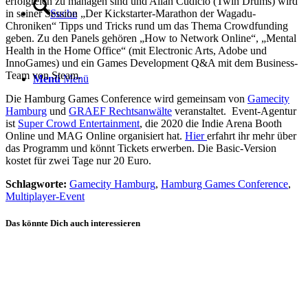
erfolgreich zu managen sind und Allan Cudicio (Twin Drums) wird
in seiner Session „Der Kickstarter-Marathon der Wagadu-
Suche
Chroniken“ Tipps und Tricks rund um das Thema Crowdfunding
geben. Zu den Panels gehören „How to Network Online“, „Mental
Health in the Home Office“ (mit Electronic Arts, Adobe und
InnoGames) und ein Games Development Q&A mit dem Business-
Team von Steam.
Menü
Menü
Die Hamburg Games Conference wird gemeinsam von
Gamecity
Hamburg
und
GRAEF Rechtsanwälte
veranstaltet. Event-Agentur
ist
Super Crowd Entertainment
, die 2020 die Indie Arena Booth
Online und MAG Online organisiert hat.
Hier
erfahrt ihr mehr über
das Programm und könnt Tickets erwerben. Die Basic-Version
kostet für zwei Tage nur 20 Euro.
Schlagworte:
Gamecity Hamburg
,
Hamburg Games Conference
,
Multiplayer-Event
Das könnte Dich auch interessieren