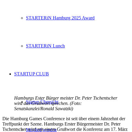
STARTERiN Hamburg 2025 Award
STARTERiN Lunch
STARTUP CLUB
Hamburgs Ester Bürger meister Dr. Peter Tschentscher
Startup Übersicht
wird das Grußwort sprechen. (Foto:
Senatskanzlei/Ronald Sawatzki)
Die Hamburg Games Conference ist seit über einem Jahrzehnt der
Treffpunkt der Szene. Hamburgs Erster Bürgermeister Dr. Peter
Tschentscher wird mit einem Grußwort die Konferenz am 17. März
Mitglied werden