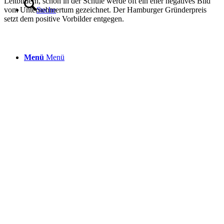
Leitbildern, schon in der Schule werde oft ein eher negatives Bild
vom Unternehmertum gezeichnet. Der Hamburger Gründerpreis
Suche
setzt dem positive Vorbilder entgegen.
Menü
Menü