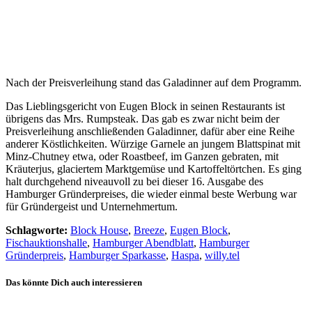
Nach der Preisverleihung stand das Galadinner auf dem Programm.
Das Lieblingsgericht von Eugen Block in seinen Restaurants ist
übrigens das Mrs. Rumpsteak. Das gab es zwar nicht beim der
Preisverleihung anschließenden Galadinner, dafür aber eine Reihe
anderer Köstlichkeiten. Würzige Garnele an jungem Blattspinat mit
Minz-Chutney etwa, oder Roastbeef, im Ganzen gebraten, mit
Kräuterjus, glaciertem Marktgemüse und Kartoffeltörtchen. Es ging
halt durchgehend niveauvoll zu bei dieser 16. Ausgabe des
Hamburger Gründerpreises, die wieder einmal beste Werbung war
für Gründergeist und Unternehmertum.
Schlagworte:
Block House
,
Breeze
,
Eugen Block
,
Fischauktionshalle
,
Hamburger Abendblatt
,
Hamburger
Gründerpreis
,
Hamburger Sparkasse
,
Haspa
,
willy.tel
Das könnte Dich auch interessieren