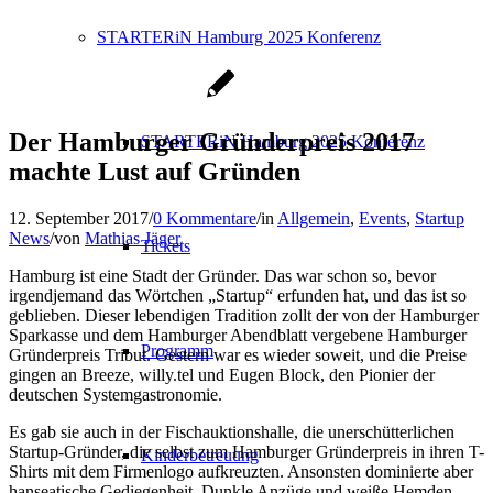
STARTERiN Hamburg 2025 Konferenz
Der Hamburger Gründerpreis 2017
STARTERiN Hamburg 2025 Konferenz
machte Lust auf Gründen
12. September 2017
/
0 Kommentare
/
in
Allgemein
,
Events
,
Startup
News
/
von
Mathias Jäger
Tickets
Hamburg ist eine Stadt der Gründer. Das war schon so, bevor
irgendjemand das Wörtchen „Startup“ erfunden hat, und das ist so
geblieben. Dieser lebendigen Tradition zollt der von der Hamburger
Sparkasse und dem Hamburger Abendblatt vergebene Hamburger
Programm
Gründerpreis Tribut. Gestern war es wieder soweit, und die Preise
gingen an Breeze, willy.tel und Eugen Block, den Pionier der
deutschen Systemgastronomie.
Es gab sie auch in der Fischauktionshalle, die unerschütterlichen
Startup-Gründer, die selbst zum Hamburger Gründerpreis in ihren T-
Kinderbetreuung
Shirts mit dem Firmenlogo aufkreuzten. Ansonsten dominierte aber
hanseatische Gediegenheit. Dunkle Anzüge und weiße Hemden