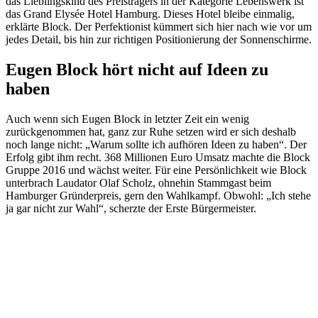
das Lieblingskind des Preisträgers in der Kategorie Lebenswerk ist
das Grand Elysée Hotel Hamburg. Dieses Hotel bleibe einmalig,
erklärte Block. Der Perfektionist kümmert sich hier nach wie vor um
jedes Detail, bis hin zur richtigen Positionierung der Sonnenschirme.
Eugen Block hört nicht auf Ideen zu
haben
Auch wenn sich Eugen Block in letzter Zeit ein wenig
zurückgenommen hat, ganz zur Ruhe setzen wird er sich deshalb
noch lange nicht: „Warum sollte ich aufhören Ideen zu haben“. Der
Erfolg gibt ihm recht. 368 Millionen Euro Umsatz machte die Block
Gruppe 2016 und wächst weiter. Für eine Persönlichkeit wie Block
unterbrach Laudator Olaf Scholz, ohnehin Stammgast beim
Hamburger Gründerpreis, gern den Wahlkampf. Obwohl: „Ich stehe
ja gar nicht zur Wahl“, scherzte der Erste Bürgermeister.