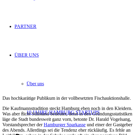
PARTNER
ÜBER UNS
Über uns
Das hochkarätige Publikum in der vollbesetzten Fischauktionshalle.
Die Kaufmannstradition steckt Hamburg eben noch in den Kleidern.
10 JAHRE HAMBURG STARTUPS
Was aber nicht Stillstand bedeutet, denn in den Gründungsstatistiken
läge die Stadt bundesweit ganz vorn, betonte Dr. Harald Vogelsang,
Vorstandsprecher der
Hamburger Sparkasse
und einer der Gastgeber
des Abends. Allerdings sei die Tendenz eher rückläufig. Es fehle an