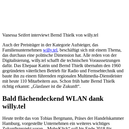
Vanessa Seifert interviewt Bernd Thielk von willy.tel
Auch der Preisträger in der Kategorie Aufsteiger, das
Familienunternehmen
willy.tel
, beschäftigt sich mit einem Thema,
das durchaus eine politische Dimension hat. Alle reden von der
Digitalisierung, willy.tel schafft die technischen Voraussetzungen
dafür. Das Ehepaar Katrin und Bernd Thielk übernahm den 1960
gegründeten väterlichen Betrieb für Radio und Fernsehtechnik und
baute ihn zu einem führenden regionalen Multimedia-Dienstleister
mit heute 110 Mitarbeitern aus. Schon früh hatte Bernd Thielk
richtig erkannt: „Glasfaser ist die Zukunft“.
Bald flächendeckend WLAN dank
willy.tel
Heute treibt das von Tobias Bergmann, Präses der Handelskammer
Hamburg, vorgestellte Unternehmen ein weiteres wichtiges
Zukunftsprojekt voran. „MobyKlick“ soll bis Ende 2018 für