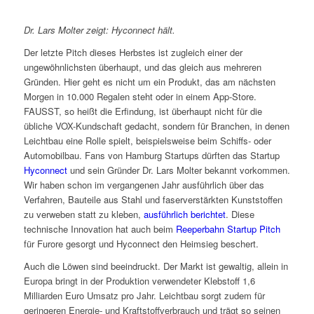
Dr. Lars Molter zeigt: Hyconnect hält.
Der letzte Pitch dieses Herbstes ist zugleich einer der
ungewöhnlichsten überhaupt, und das gleich aus mehreren
Gründen. Hier geht es nicht um ein Produkt, das am nächsten
Morgen in 10.000 Regalen steht oder in einem App-Store.
FAUSST, so heißt die Erfindung, ist überhaupt nicht für die
übliche VOX-Kundschaft gedacht, sondern für Branchen, in denen
Leichtbau eine Rolle spielt, beispielsweise beim Schiffs- oder
Automobilbau. Fans von Hamburg Startups dürften das Startup
Hyconnect
und sein Gründer Dr. Lars Molter bekannt vorkommen.
Wir haben schon im vergangenen Jahr ausführlich über das
Verfahren, Bauteile aus Stahl und faserverstärkten Kunststoffen
zu verweben statt zu kleben,
ausführlich berichtet
. Diese
technische Innovation hat auch beim
Reeperbahn Startup Pitch
für Furore gesorgt und Hyconnect den Heimsieg beschert.
Auch die Löwen sind beeindruckt. Der Markt ist gewaltig, allein in
Europa bringt in der Produktion verwendeter Klebstoff 1,6
Milliarden Euro Umsatz pro Jahr. Leichtbau sorgt zudem für
geringeren Energie- und Kraftstoffverbrauch und trägt so seinen