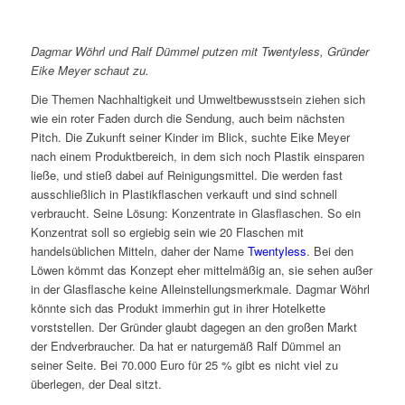
Dagmar Wöhrl und Ralf Dümmel putzen mit Twentyless, Gründer
Eike Meyer schaut zu.
Die Themen Nachhaltigkeit und Umweltbewusstsein ziehen sich
wie ein roter Faden durch die Sendung, auch beim nächsten
Pitch. Die Zukunft seiner Kinder im Blick, suchte Eike Meyer
nach einem Produktbereich, in dem sich noch Plastik einsparen
ließe, und stieß dabei auf Reinigungsmittel. Die werden fast
ausschließlich in Plastikflaschen verkauft und sind schnell
verbraucht. Seine Lösung: Konzentrate in Glasflaschen. So ein
Konzentrat soll so ergiebig sein wie 20 Flaschen mit
handelsüblichen Mitteln, daher der Name
Twentyless
. Bei den
Löwen kömmt das Konzept eher mittelmäßig an, sie sehen außer
in der Glasflasche keine Alleinstellungsmerkmale. Dagmar Wöhrl
könnte sich das Produkt immerhin gut in ihrer Hotelkette
vorststellen. Der Gründer glaubt dagegen an den großen Markt
der Endverbraucher. Da hat er naturgemäß Ralf Dümmel an
seiner Seite. Bei 70.000 Euro für 25 % gibt es nicht viel zu
überlegen, der Deal sitzt.