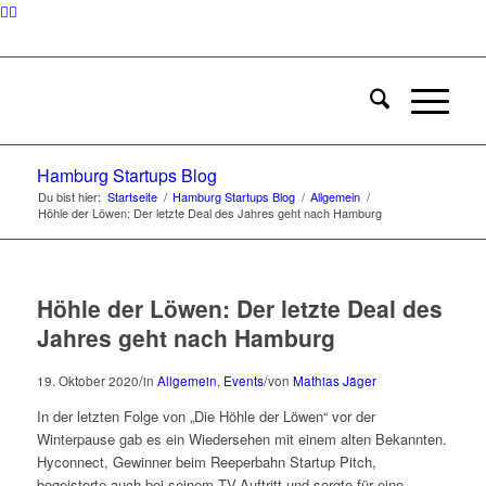
Hamburg Startups Blog
Du bist hier:
Startseite
/
Hamburg Startups Blog
/
Allgemein
/
Höhle der Löwen: Der letzte Deal des Jahres geht nach Hamburg
Höhle der Löwen: Der letzte Deal des
Jahres geht nach Hamburg
/
/
19. Oktober 2020
in
Allgemein
,
Events
von
Mathias Jäger
In der letzten Folge von „Die Höhle der Löwen“ vor der
Winterpause gab es ein Wiedersehen mit einem alten Bekannten.
Hyconnect, Gewinner beim Reeperbahn Startup Pitch,
begeisterte auch bei seinem TV-Auftritt und sorgte für eine