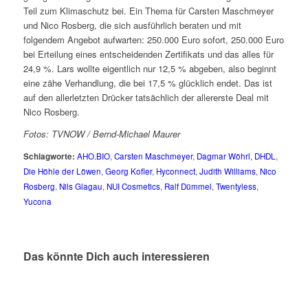
Teil zum Klimaschutz bei. Ein Thema für Carsten Maschmeyer
und Nico Rosberg, die sich ausführlich beraten und mit
folgendem Angebot aufwarten: 250.000 Euro sofort, 250.000 Euro
bei Erteilung eines entscheidenden Zertifikats und das alles für
24,9 %. Lars wollte eigentlich nur 12,5 % abgeben, also beginnt
eine zähe Verhandlung, die bei 17,5 % glücklich endet. Das ist
auf den allerletzten Drücker tatsächlich der allererste Deal mit
Nico Rosberg.
Fotos: TVNOW / Bernd-Michael Maurer
Schlagworte:
AHO.BIO
,
Carsten Maschmeyer
,
Dagmar Wöhrl
,
DHDL
,
Die Höhle der Löwen
,
Georg Kofler
,
Hyconnect
,
Judith Williams
,
Nico
Rosberg
,
Nils Glagau
,
NUI Cosmetics
,
Ralf Dümmel
,
Twentyless
,
Yucona
Das könnte Dich auch interessieren