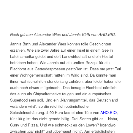
Noch grinsen Alexander Wies und Jannis Birth von AHO.BIO.
Jannis Birth und Alexander Wies können tolle Geschichten
erzählen. Wie sie zwei Jahre auf einer Insel in einem See in
Lateinamerika gelebt und dort Landwirtschaft und ein Hostel
betrieben haben. Wie Jannis auf ein uraltes Rezept für ein
Flachbrot aus Getreidesprossen gestoßen ist. Dass sie jetzt Teil
einer Wohngemeinschaft mitten im Wald sind. Da könnte man
ihnen wahrscheinlich stundenlang zuhören, aber leider haben sie
auch noch etwas mitgebracht. Das besagte Flachbrot nämlich,
das auch als Chipsalternative taugen und ein europäisches
Superfood sein soll. Und ein „Nahrungsmittel, das Deutschland
verändern wird“, so die reichlich optimistische
Selbsteinschätzung. 4,90 Euro kostet eine Tüte von
AHO.BIO
,
für 100 g ist das nicht gerade billig. Drei Sorten gibt es – Natur,
Curry und Pizza. Und wie schmeckt es den Löwen? Irgendwo
zwischen „gar nicht“ und „überhaupt nicht“. Am erträglichsten