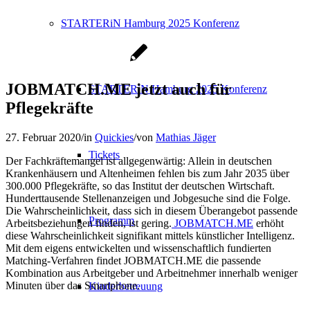
STARTERiN Hamburg 2025 Konferenz
JOBMATCH.ME jetzt auch für
STARTERiN Hamburg 2025 Konferenz
Pflegekräfte
27. Februar 2020
/
in
Quickies
/
von
Mathias Jäger
Tickets
Der Fachkräftemangel ist allgegenwärtig: Allein in deutschen
Krankenhäusern und Altenheimen fehlen bis zum Jahr 2035 über
300.000 Pflegekräfte, so das Institut der deutschen Wirtschaft.
Hunderttausende Stellenanzeigen und Jobgesuche sind die Folge.
Die Wahrscheinlichkeit, dass sich in diesem Überangebot passende
Programm
Arbeitsbeziehungen finden, ist gering.
JOBMATCH.ME
erhöht
diese Wahrscheinlichkeit signifikant mittels künstlicher Intelligenz.
Mit dem eigens entwickelten und wissenschaftlich fundierten
Matching-Verfahren findet JOBMATCH.ME die passende
Kombination aus Arbeitgeber und Arbeitnehmer innerhalb weniger
Minuten über das Smartphone.
Kinderbetreuung