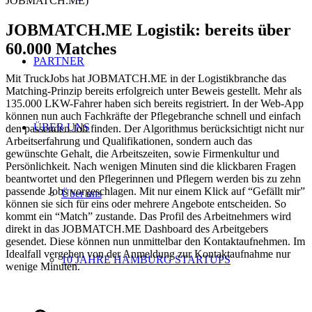
JOBMATCH.ME)
JOBMATCH.ME Logistik: bereits über
60.000 Matches
PARTNER
Mit TruckJobs hat JOBMATCH.ME in der Logistikbranche das
Matching-Prinzip bereits erfolgreich unter Beweis gestellt. Mehr als
135.000 LKW-Fahrer haben sich bereits registriert. In der Web-App
können nun auch Fachkräfte der Pflegebranche schnell und einfach
ÜBER UNS
den passenden Job finden. Der Algorithmus berücksichtigt nicht nur
Arbeitserfahrung und Qualifikationen, sondern auch das
gewünschte Gehalt, die Arbeitszeiten, sowie Firmenkultur und
Persönlichkeit. Nach wenigen Minuten sind die klickbaren Fragen
beantwortet und den Pflegerinnen und Pflegern werden bis zu zehn
passende Jobs vorgeschlagen. Mit nur einem Klick auf “Gefällt mir”
Über uns
können sie sich für eins oder mehrere Angebote entscheiden. So
kommt ein “Match” zustande. Das Profil des Arbeitnehmers wird
direkt in das JOBMATCH.ME Dashboard des Arbeitgebers
gesendet. Diese können nun unmittelbar den Kontaktaufnehmen. Im
Idealfall vergehen von der Anmeldung zur Kontaktaufnahme nur
10 JAHRE HAMBURG STARTUPS
wenige Minuten.