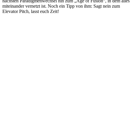
nächsten Paradigmenwechsel hin zum „Age of Fusion“, in dem alles
miteinander vernetzt ist. Noch ein Tipp von ihm: Sagt nein zum
Elevator Pitch, lasst euch Zeit!