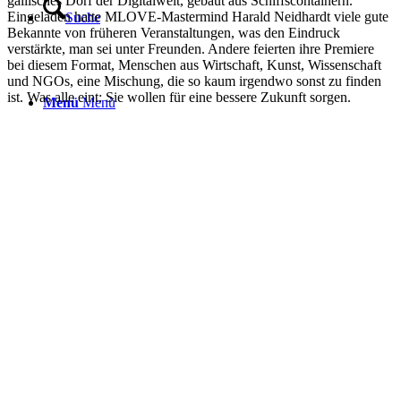
gallisches Dorf der Digitalwelt, gebaut aus Schiffscontainern.
Eingeladen hatte MLOVE-Mastermind Harald Neidhardt viele gute
Suche
Bekannte von früheren Veranstaltungen, was den Eindruck
verstärkte, man sei unter Freunden. Andere feierten ihre Premiere
bei diesem Format, Menschen aus Wirtschaft, Kunst, Wissenschaft
und NGOs, eine Mischung, die so kaum irgendwo sonst zu finden
ist. Was alle eint: Sie wollen für eine bessere Zukunft sorgen.
Menü
Menü