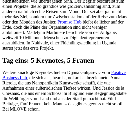
buchstäblichen wie übertragenen Sinn. Der Begriff beschreibt zum
einen Projekte, die so grandios wie größenwahnsinnig sind, zum
anderen natürlich echte Reisen zum Mond. Der sei aber gar nicht
mehr das Ziel, sondern nur Zwischenstation auf der Reise zum Mars
oder den Monden des Jupiter.
Promise Hub
bleibt da lieber auf der
Erde, doch die Pläne der Organisation sind nicht weniger
ambitioniert. Madelynn Martiniere berichtete von der Aufgabe,
weltweit 10 Millionen Menschen zu Digitalentrepreneuren
auszubilden. In Nakivale, einer Flüchtlingssiedlung in Uganda,
startet jetzt das erste Projekt.
Tag eins: 5 Keynotes, 5 Frauen
Weitere knackige Keynotes hielten Dijana Galijasevic vom
Positive
Business Lab
, die sich als „heartist, not artist“ bezeichnete. Anna
Rierola, die aus Nanopartikeln Kunstwerke schafft, die wie
Aufnahmen einer außerirdischen Tiefsee wirken. Und Jessica de la
Chesnais, die aus einem Schloss im Burgund eine Begegnungsstätte
für Weltbürger vom Land und aus der Stadt gemacht hat. Fünf
Beiträge, fünf Frauen, kein Mann – das gibt es gewiss nicht so oft.
Bei MLOVE schon.