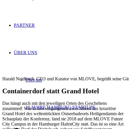
PARTNER
ÜBER UNS
Harald Neidhardt, CEO und Kurator von MLOVE, begrüßt seine Gäs
Über uns
Containerdorf statt Grand Hotel
Das hängt auch mit den jeweiligen Orten des Geschehens
10 JAHRE HAMBURG STARTUPS
zusammen. War in den vergangenen zwei Jahren das luxuriöse
Grand Hotel des weltentrückten Ostseebadeorts Heiligendamm der
Schauplatz der Konferenz, fand sie 2018 auf dem MLOVE Future
City Campus in der Hamburger HafenCity statt. Das ist so eine Art