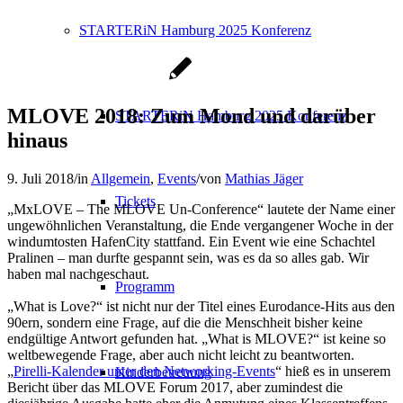
STARTERiN Hamburg 2025 Konferenz
MLOVE 2018: Zum Mond und darüber
STARTERiN Hamburg 2025 Konferenz
hinaus
9. Juli 2018
/
in
Allgemein
,
Events
/
von
Mathias Jäger
Tickets
„MxLOVE – The MLOVE Un-Conference“ lautete der Name einer
ungewöhnlichen Veranstaltung, die Ende vergangener Woche in der
windumtosten HafenCity stattfand. Ein Event wie eine Schachtel
Pralinen – man durfte gespannt sein, was es da so alles gab. Wir
haben mal nachgeschaut.
Programm
„What is Love?“ ist nicht nur der Titel eines Eurodance-Hits aus den
90ern, sondern eine Frage, auf die die Menschheit bisher keine
endgültige Antwort gefunden hat. „What is MLOVE?“ ist keine so
weltbewegende Frage, aber auch nicht leicht zu beantworten.
„
Pirelli-Kalender unter den Networking-Events
“ hieß es in unserem
Kinderbetreuung
Bericht über das MLOVE Forum 2017, aber zumindest die