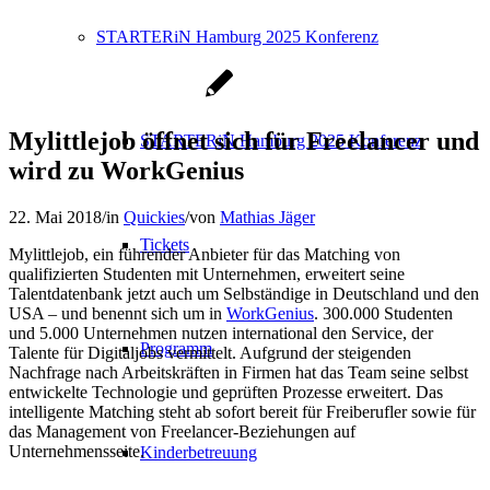
STARTERiN Hamburg 2025 Konferenz
Mylittlejob öffnet sich für Freelancer und
STARTERiN Hamburg 2025 Konferenz
wird zu WorkGenius
22. Mai 2018
/
in
Quickies
/
von
Mathias Jäger
Tickets
Mylittlejob, ein führender Anbieter für das Matching von
qualifizierten Studenten mit Unternehmen, erweitert seine
Talentdatenbank jetzt auch um Selbständige in Deutschland und den
USA – und benennt sich um in
WorkGenius
. 300.000 Studenten
und 5.000 Unternehmen nutzen international den Service, der
Programm
Talente für Digitaljobs vermittelt. Aufgrund der steigenden
Nachfrage nach Arbeitskräften in Firmen hat das Team seine selbst
entwickelte Technologie und geprüften Prozesse erweitert. Das
intelligente Matching steht ab sofort bereit für Freiberufler sowie für
das Management von Freelancer-Beziehungen auf
Unternehmensseite.
Kinderbetreuung