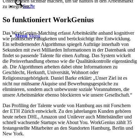
Unternehmen sichtbar machen, um sie nahtlos in den Arbeitsmarkt
Suche
zu integrieren.”
So funktioniert WorkGenius
Das WorkGenius-Matching erfasst Arbeitskräfte anhand kognitiver
Menü
Menü
wie praktischer Fähigkeiten und berücksichtigt ihre Entwicklung.
Ein selbstlernender Algorithmus spiegelt Aufträge innerhalb von
Sekunden mit zwei Milliarden Informationen in der Datenbank und
findet so passende Talente für einen Auftrag. Das System wickelt
die Preisverhandlung ebenso wie die Qualitätskontrolle eigenständig
ab. Die Algorithmen arbeiten dabei ohne Informationen zu
Geschlecht, Herkunft, Universität, Wohnort oder
Religionszugehörigkeit. Daniel Barke erklärt: „Unser Ziel ist es
nicht nur mühsame Akquise und Bewerbungsgespräche zu
eliminieren, sondern auch unbewusste soziale Vorannahmen, die
unsere Arbeitsmärkte ebenso blockieren wie unsere Gesellschaft.“
Das Profiling der Talente wurde von Hamburg aus mit Forschern
der ETH Zürich entwickelt. Zu den jahrelangen Kunden gehören
heute neben DHL, Amazon und Unilever auch Mittelständler und
schnell wachsende Startups wie About You. WorkGenius zählt 35
festangestellte Mitarbeiter an den Standorten Hamburg, Berlin und
New York.