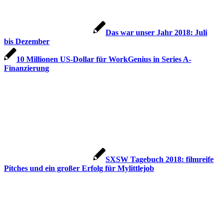
Das war unser Jahr 2018: Juli
bis Dezember
10 Millionen US-Dollar für WorkGenius in Series A-
Finanzierung
SXSW Tagebuch 2018: filmreife
Pitches und ein großer Erfolg für Mylittlejob