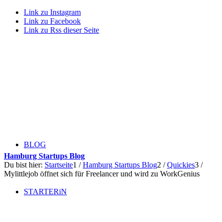
Link zu Instagram
Link zu Facebook
Link zu Rss dieser Seite
BLOG
Hamburg Startups Blog
Du bist hier:
Startseite
1
/
Hamburg Startups Blog
2
/
Quickies
3
/
Mylittlejob öffnet sich für Freelancer und wird zu WorkGenius
STARTERiN