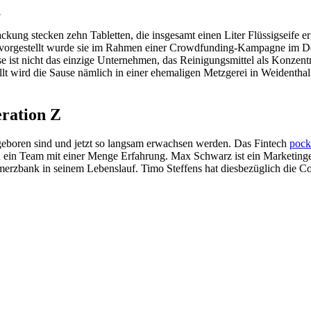
.
 Packung stecken zehn Tabletten, die insgesamt einen Liter Flüssigseife
eit vorgestellt wurde sie im Rahmen einer Crowdfunding-Kampagne im De
 ist nicht das einzige Unternehmen, das Reinigungsmittel als Konzentrat
t wird die Sause nämlich in einer ehemaligen Metzgerei in Weidenthal.
eration Z
 geboren sind und jetzt so langsam erwachsen werden. Das Fintech
pock
rn ein Team mit einer Menge Erfahrung. Max Schwarz ist ein Marketinge
merzbank in seinem Lebenslauf. Timo Steffens hat diesbezüglich die C