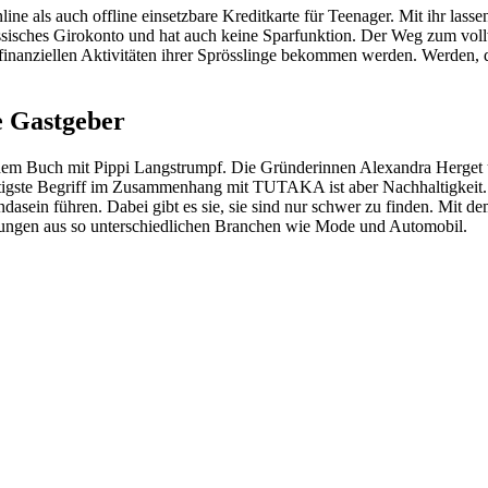
ine als auch offline einsetzbare Kreditkarte für Teenager. Mit ihr lass
lassisches Girokonto und hat auch keine Sparfunktion. Der Weg zum vol
e finanziellen Aktivitäten ihrer Sprösslinge bekommen werden. Werden,
e Gastgeber
dem Buch mit Pippi Langstrumpf. Die Gründerinnen Alexandra Herget u
chtigste Begriff im Zusammenhang mit TUTAKA ist aber Nachhaltigkeit
tendasein führen. Dabei gibt es sie, sie sind nur schwer zu finden. Mit
ungen aus so unterschiedlichen Branchen wie Mode und Automobil.