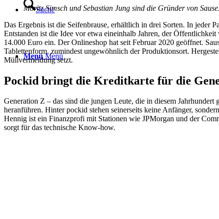
Moritz Simsch und Sebastian Jung sind die Gründer von Sause
Suche
Das Ergebnis ist die Seifenbrause, erhältlich in drei Sorten. In jeder
Entstanden ist die Idee vor etwa eineinhalb Jahren, der Öffentlichk
14.000 Euro ein. Der Onlineshop hat seit Februar 2020 geöffnet. Sause
Tablettenform, zumindest ungewöhnlich der Produktionsort. Hergestell
Menü
Menü
Müllvermeidung setzt.
Pockid bringt die Kreditkarte für die Gen
Generation Z – das sind die jungen Leute, die in diesem Jahrhundert
heranführen. Hinter pockid stehen seinerseits keine Anfänger, sonde
Hennig ist ein Finanzprofi mit Stationen wie JPMorgan und der Com
sorgt für das technische Know-how.