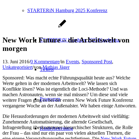
STARTERiN Hamburg 2025 Konferenz
New Work Future – die Arbeitswelt von
STARTERiN Hamburg 2025 Konferenz
morgen
13. Juni 2016
/
0 Kommentare
/
in
Events
,
Sponsored Post
,
Unkategorisiert
/
von
Mathias Jäger
Tickets
Sponsored: Was macht echte Führungsqualität heute aus? Welche
Werte gelten in der modernen Arbeitswelt? Wie lassen sich
Konflikte lösen? Was ist eigentlich die Loci-Methode? Und was
machen Astronauten, wenn sie mal müssen? Um diese und viele
Programm
weitere Fragen ging es bei der ersten New Work Future Konferenz
vergangene Woche an der Außenalster. Wir haben einige Antworten.
Die Herausforderungen der modernen Arbeitswelt sind vielfältig:
Zunehmende Automatisierung, die alternde Gesellschaft,
Infragestellung überkommener hierarchischer Strukturen, die Rolle
Kinderbetreuung
der Frau – das sind nur ein paar von vielen aktuellen Themen, die
eine eigene Veranstaltungsreihe rechtfertigen. Die
New Work Future