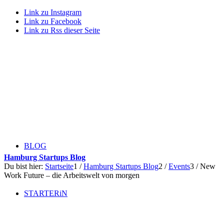
Link zu Instagram
Link zu Facebook
Link zu Rss dieser Seite
BLOG
Hamburg Startups Blog
Du bist hier:
Startseite
1
/
Hamburg Startups Blog
2
/
Events
3
/
New
Work Future – die Arbeitswelt von morgen
STARTERiN