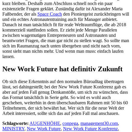
kurz bleiben. Deshalb zum Abschluss schnell noch ein paar
existenzielle Fragen geklärt. Zuständig dafür ist Alexander Maria
Faßbender, der als
Space Coach
den Pioniergeist zurückbringen will
und ein echtes Astronautentraining auch für Manager anbietet.
Danach ist man tatsächlich fit für reale Weltraumflüge, die ab 2018
kommerziell stattfinden sollen. Er zieht jede Menge Parallelen
zwischen wagemutigen Entrepreneuren und Astronauten und
beantwortet Fragen, die man gar nicht zu stellen wagt. So sollte man
sich im Raumanzug nach unten übergeben und nicht nach vorn,
sonst sieht man nichts mehr. Und wenn man muss: einfach laufen
lassen.
New Work Future hat definitiv Zukunft
Ob sich diese Erkenntnis auf den normalen Büroalltag übertragen
lässt, sei dahingestellt; bei der New Work Future Konferenz gab es
aber auf jeden Fall genug Denkanstöße, um sich zu wünschen, dass
das Format tatsächlich in Serie geht. So wird es wohl auch
geschehen, weiterhin in dem überschaubaren Rahmen mit 50 bis 60
Teilnehmern, der sich bewährt hat. Wer sich für die neue Welt der
Arbeit interessiert, sollte sich das auf jeden Fall mal anschauen.
Schlagworte:
AUGENHÖHE
,
conpega
,
management30.com
,
MINISTRY
,
New Work Future
,
New Work Future Konferenz
,