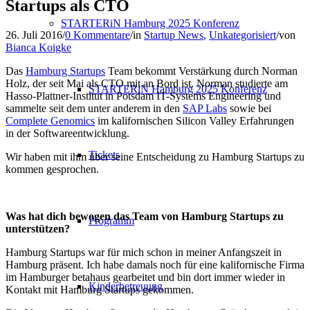
Startups als CTO
STARTERiN Hamburg 2025 Konferenz
26. Juli 2016
/
0 Kommentare
/
in
Startup News
,
Unkategorisiert
/
von
Bianca Koigke
Das
Hamburg Startups
Team bekommt Verstärkung durch Norman
Holz, der seit Mai als CTO mit an Bord ist. Norman studierte am
STARTERiN Hamburg 2025 Konferenz
Hasso-Plattner-Institut in Potsdam IT-Systems Engineering und
sammelte seit dem unter anderem in den
SAP Labs
sowie bei
Complete Genomics
im kalifornischen Silicon Valley Erfahrungen
in der Softwareentwicklung.
Tickets
Wir haben mit ihm über seine Entscheidung zu Hamburg Startups zu
kommen gesprochen.
Was hat dich bewogen das Team von Hamburg Startups zu
Programm
unterstützen?
Hamburg Startups war für mich schon in meiner Anfangszeit in
Hamburg präsent. Ich habe damals noch für eine kalifornische Firma
im Hamburger betahaus gearbeitet und bin dort immer wieder in
Kinderbetreuung
Kontakt mit Hamburg Startups gekommen.