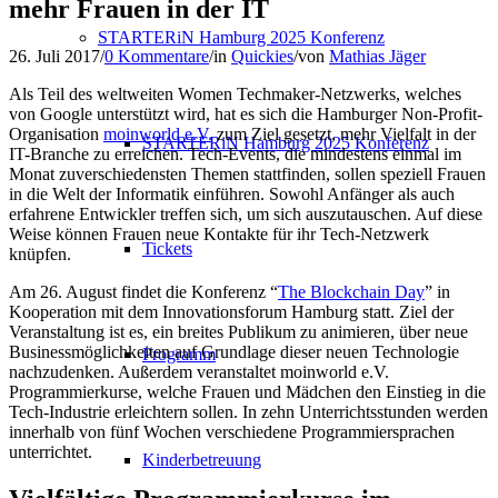
mehr Frauen in der IT
STARTERiN Hamburg 2025 Konferenz
26. Juli 2017
/
0 Kommentare
/
in
Quickies
/
von
Mathias Jäger
Als Teil des weltweiten Women Techmaker-Netzwerks, welches
von Google unterstützt wird, hat es sich die Hamburger Non-Profit-
Organisation
moinworld e.V.
zum Ziel gesetzt, mehr Vielfalt in der
STARTERiN Hamburg 2025 Konferenz
IT-Branche zu erreichen. Tech-Events, die mindestens einmal im
Monat zuverschiedensten Themen stattfinden, sollen speziell Frauen
in die Welt der Informatik einführen. Sowohl Anfänger als auch
erfahrene Entwickler treffen sich, um sich auszutauschen. Auf diese
Weise können Frauen neue Kontakte für ihr Tech-Netzwerk
Tickets
knüpfen.
Am 26. August findet die Konferenz “
The Blockchain Day
” in
Kooperation mit dem Innovationsforum Hamburg statt. Ziel der
Veranstaltung ist es, ein breites Publikum zu animieren, über neue
Businessmöglichkeiten auf Grundlage dieser neuen Technologie
Programm
nachzudenken. Außerdem veranstaltet moinworld e.V.
Programmierkurse, welche Frauen und Mädchen den Einstieg in die
Tech-Industrie erleichtern sollen. In zehn Unterrichtsstunden werden
innerhalb von fünf Wochen verschiedene Programmiersprachen
unterrichtet.
Kinderbetreuung