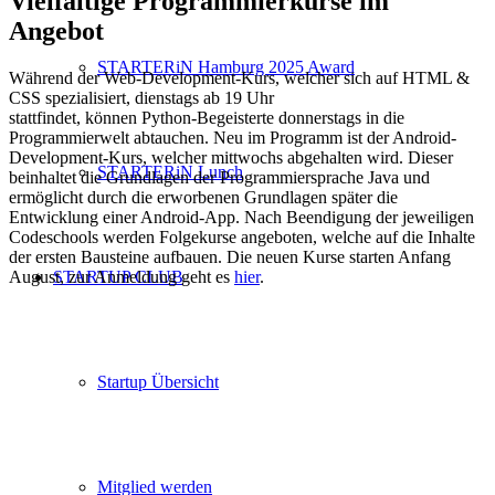
Vielfältige Programmierkurse im
Angebot
STARTERiN Hamburg 2025 Award
Während der Web-Development-Kurs, welcher sich auf HTML &
CSS spezialisiert, dienstags ab 19 Uhr
stattfindet, können Python-Begeisterte donnerstags in die
Programmierwelt abtauchen. Neu im Programm ist der Android-
Development-Kurs, welcher mittwochs abgehalten wird. Dieser
STARTERiN Lunch
beinhaltet die Grundlagen der Programmiersprache Java und
ermöglicht durch die erworbenen Grundlagen später die
Entwicklung einer Android-App. Nach Beendigung der jeweiligen
Codeschools werden Folgekurse angeboten, welche auf die Inhalte
der ersten Bausteine aufbauen. Die neuen Kurse starten Anfang
August, zur Anmeldung geht es
hier
.
STARTUP CLUB
Startup Übersicht
Mitglied werden