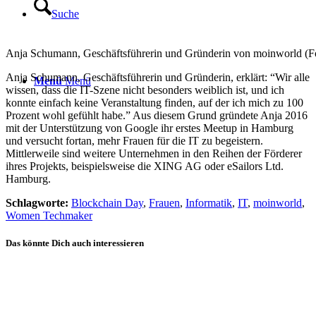
Suche
Anja Schumann, Geschäftsführerin und Gründerin von moinworld (F
Anja Schumann, Geschäftsführerin und Gründerin, erklärt: “Wir alle
Menü
Menü
wissen, dass die IT-Szene nicht besonders weiblich ist, und ich
konnte einfach keine Veranstaltung finden, auf der ich mich zu 100
Prozent wohl gefühlt habe.” Aus diesem Grund gründete Anja 2016
mit der Unterstützung von Google ihr erstes Meetup in Hamburg
und versucht fortan, mehr Frauen für die IT zu begeistern.
Mittlerweile sind weitere Unternehmen in den Reihen der Förderer
ihres Projekts, beispielsweise die XING AG oder eSailors Ltd.
Hamburg.
Schlagworte:
Blockchain Day
,
Frauen
,
Informatik
,
IT
,
moinworld
,
Women Techmaker
Das könnte Dich auch interessieren